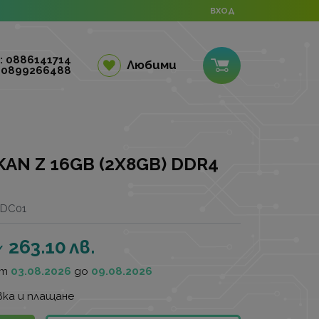
ВХОД
: 0886141714
Любими
 0899266488
AN Z 16GB (2X8GB) DDR4
FDC01
263.10
лв.
/
от
03.08.2026
до
09.08.2026
ка и плащане