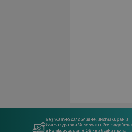
Безплатно сглобяване, инсталиран и
конфигуриран Windows 11 Pro, ъпдейт
и конфигуриран BIOS към всяка пълна