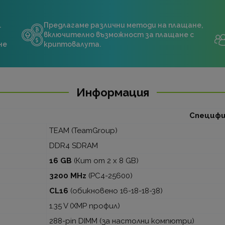
.
Предлагаме различни методи на плащане,
включително възможност за плащане с
не
криптовалута.
Информация
Специф
TEAM (TeamGroup)
DDR4 SDRAM
16 GB
(Кит от 2 x 8 GB)
3200 MHz
(PC4-25600)
CL16
(обикновено 16-18-18-38)
1.35 V (XMP профил)
288-pin DIMM (за настолни компютри)