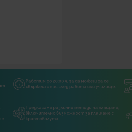
Работим до 20:00 ч, за да можеш да се
нат
свържеш с нас след работа или училище.
.
Предлагаме различни методи на плащане,
включително възможност за плащане с
не
криптовалута.