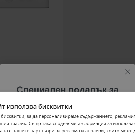
Специален подарък за
теб!
йт използва бисквитки
Абонирай се за ексклузивни седмични оферти и
 бисквитки, за да персонализираме съдържанието, рекламит
специални предложения само за теб като
шия трафик. Също така споделяме информация за използва
въведеш само email адрес и получи отстъпка от
рана с нашите партньори за реклама и анализи, които може
първата ти поръчка.