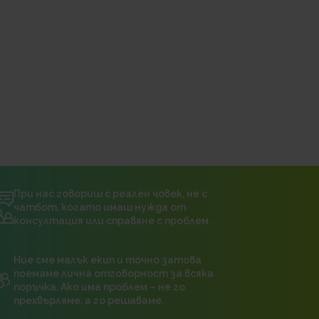
При нас говориш с реален човек, не с
чатбот, когато имаш нужда от
консултация или справяне с проблем.
Ние сме малък екип и точно затова
поемаме лична отговорност за всяка
поръчка. Ако има проблем – не го
прехвърляме, а го решаваме.