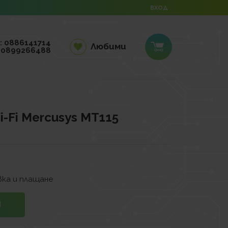
ВХОД
: 0886141714
Любими
 0899266488
-Fi Mercusys MT115
.
ка и плащане
И