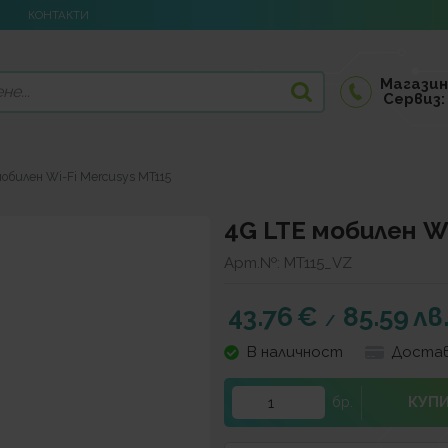
КОНТАКТИ
Магазин
Сервиз:
мобилен Wi-Fi Mercusys MT115
4G LTE мобилен Wi
Арт.№:
MT115_VZ
43.76
€
85.59
лв
/
В наличност
Достав
КУП
бр.