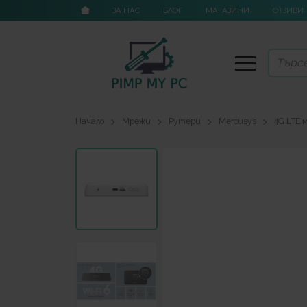
ЗА НАС
БЛОГ
МАГАЗИНИ
ОТЗИВИ
Начало
Мрежи
Рутери
Mercusys
4G LTE 