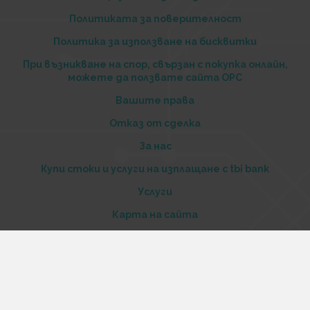
Политиката за поверителност
Политика за използване на бисквитки
При възникване на спор, свързан с покупка онлайн,
можете да ползвате сайта ОРС
Вашите права
Отказ от сделка
За нас
Купи стоки и услуги на изплащане с tbi bank
Услуги
Карта на сайта
Контакти
Контакти
„Къстъм диджитал“ ООД