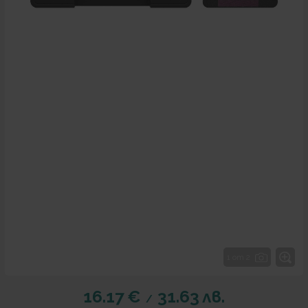
1 от 2
16.17
€
31.63
лв.
/