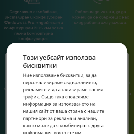
Безплатно сглобяване,
Работим до 20:00 ч, за да
инсталиран и конфигуриран
можеш да се свържеш с нас
Windows 11 Pro, ъпдейтнат и
след работа или училище.
конфигуриран BIOS към всяка
пълна компютърна
конфигурация.
Този уебсайт използва
бисквитки
Специален подарък за
Ние използваме бисквитки, за да
При нас говориш с реален
Сглобяваме, поддържаме и
персонализираме съдържанието,
човек, не с чатбот, когато
обслужваме. Като магазин и
теб!
имаш нужда от консултация
сервиз на едно място
рекламите и да анализираме нашия
или справяне с проблем.
гарантираме бърза реакция и
Абонирай се за ексклузивни седмични оферти и
трафик. Също така споделяме
познаване на твоята
специални предложения само за теб като
информация за използването на
система.
въведеш само email адрес и получи отстъпка от
нашия сайт от ваша страна с нашите
първата ти поръчка.
партньори за реклама и анализи,
Email
които може да я комбинират с друга
информация, която сте им