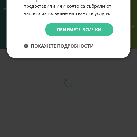
предоставили или която са събрали от
Абонирам се
Предлагаме различни методи
Ние сме малък екип и точно
вашето използване на техните услуги.
на плащане, включително
затова поемаме лична
възможност за плащане с
отговорност за всяка
криптовалута.
поръчка. Ако има проблем – не
Не искам подарък
ПРИЕМЕТЕ ВСИЧКИ
го прехвърляме, а го
решаваме.
ПОКАЖЕТЕ ПОДРОБНОСТИ