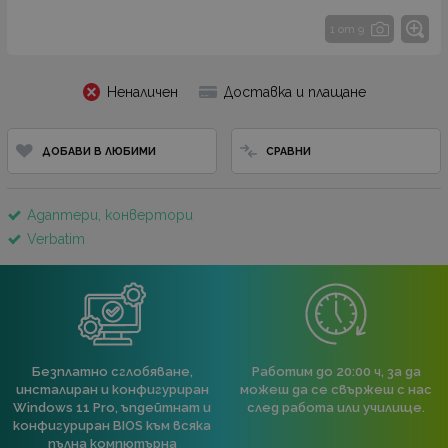
1 от 9
Неналичен
Доставка и плащане
ДОБАВИ В ЛЮБИМИ
СРАВНИ
Адаптери, конвертори
Verbatim
Безплатно сглобяване,
Работим до 20:00 ч, за да
инсталиран и конфигуриран
можеш да се свържеш с нас
Windows 11 Pro, ъпдейтнат и
след работа или училище.
конфигуриран BIOS към всяка
пълна компютърна