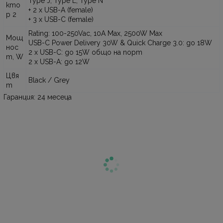
Type J, Type L, Type N
кто
+ 2 x USB-A (female)
р 2
+ 3 x USB-C (female)
Rating: 100-250Vac, 10A Max, 2500W Max
Мощ
USB-C Power Delivery 30W & Quick Charge 3.0: до 18W
нос
2 x USB-C: до 15W общо на порт
т, W
2 x USB-A: до 12W
Цвя
Black / Grey
т
Гаранция: 24 месеца