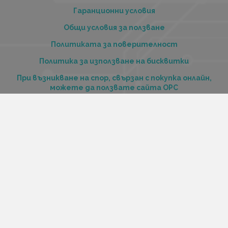
Гаранционни условия
Общи условия за ползване
Политиката за поверителност
Политика за използване на бисквитки
При възникване на спор, свързан с покупка онлайн,
можете да ползвате сайта ОРС
Вашите права
Отказ от сделка
За нас
Купи стоки и услуги на изплащане с tbi bank
Услуги
Карта на сайта
Контакти