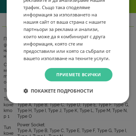
рекламите и да анализираме нашия
решаваме.
трафик. Също така споделяме
информация за използването на
нашия сайт от ваша страна с нашите
Информация
партньори за реклама и анализи,
които може да я комбинират с друга
Пре
информация, която сте им
дназ
Електронна техника
предоставили или която са събрали от
наче
н за
вашето използване на техните услуги.
Съв
Подходящ за използване с повечето електронни
мес
устройства до 2500W при 250V и до 1000W при
ПРИЕМЕТЕ ВСИЧКИ
тим
100V. Съвместим с повечето USB устройства.
ост
ПОКАЖЕТЕ ПОДРОБНОСТИ
Тип
Power Adapter
Тип
Power Plug:
коне
Type A, Type B, Type C, Type D, Type E, Type F, Type G,
кто
Type H, Type I, Type J, Type K, Type L, Type M, Type N,
р 1
Type O
Power Socket:
Тип
Type A, Type B, Type C, Type E, Type F, Type G, Type I,
коне