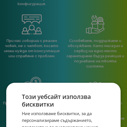
конфигурация.
При нас говориш с реален
Сглобяваме, поддържаме и
човек, не с чатбот, когато
обслужваме. Като магазин и
имаш нужда от консултация
сервиз на едно място
или справяне с проблем.
гарантираме бърза реакция и
познаване на твоята
система.
Този уебсайт използва
бисквитки
Предлагаме различни методи
Ние сме малък екип и точно
на плащане, включително
затова поемаме лична
Ние използваме бисквитки, за да
възможност за плащане с
отговорност за всяка
криптовалута.
поръчка. Ако има проблем – не
персонализираме съдържанието,
го прехвърляме, а го