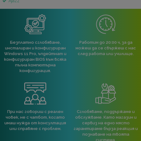
Ajazz
Безплатно сглобяване,
Работим до 20:00 ч, за да
инсталиран и конфигуриран
можеш да се свържеш с нас
Windows 11 Pro, ъпдейтнат и
след работа или училище.
конфигуриран BIOS към всяка
пълна компютърна
конфигурация.
При нас говориш с реален
Сглобяваме, поддържаме и
човек, не с чатбот, когато
обслужваме. Като магазин и
имаш нужда от консултация
сервиз на едно място
или справяне с проблем.
гарантираме бърза реакция и
познаване на твоята
система.