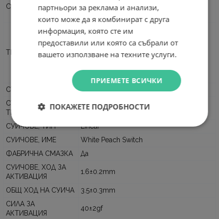
партньори за реклама и анализи,
СВЪРЗВАНЕ
Безжично
USB
които може да я комбинират с друга
Геймърска
информация, която сте им
Механична
предоставили или която са събрали от
Bluetooth
ТИП
вашето използване на техните услуги.
Wireless
Anti-Ghosting
Мултимедийна
ПРИЕМЕТЕ ВСИЧКИ
СУИЧОВЕ, МАРКА
Ajazz
СУИЧОВЕ,
ПОКАЖЕТЕ ПОДРОБНОСТИ
Mechanical
ТЕХНОЛОГИЯ
СУИЧОВЕ, ТИП
Linear
СУИЧОВЕ, ИМЕ
White Peach Switch
ФАБРИЧНА СМАЗКА
Да
СУИЧОВЕ, ХОД ЗА
1.6±0.2mm
АКТИВАЦИЯ
ОБЩ ХОД НА СУИЧА
3.5±0.3mm
СИЛА ЗА
40±2gf
АКТИВАЦИЯ