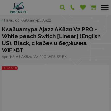
Назад до Клавиатури Ajazz
Клавиатура Ajazz AK820 V2 PRO -
White peach Switch [Linear] (English
US), Black, с кабел и безжична
WiFi+BT
Арт.№:
AJ-AK820-V2-PRO-WPS-SE-BK
НЕНАЛИЧЕН