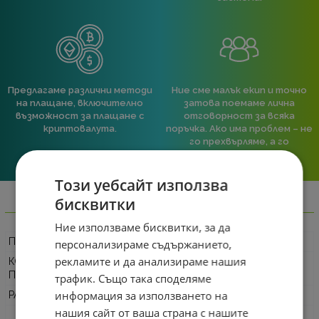
Предлагаме различни методи
Ние сме малък екип и точно
на плащане, включително
затова поемаме лична
възможност за плащане с
отговорност за всяка
криптовалута.
поръчка. Ако има проблем – не
го прехвърляме, а го
решаваме.
Този уебсайт използва
бисквитки
Информация
Ние използваме бисквитки, за да
ПРОИЗВОДИТЕЛ
Ajazz
персонализираме съдържанието,
рекламите и да анализираме нашия
КОД НА
AJ-AK820-V2-PRO-WPS-SE-BK
ПРОИЗВОДИТЕЛЯ
трафик. Също така споделяме
информация за използването на
РАЗМЕР
75%
нашия сайт от ваша страна с нашите
Bluetooth