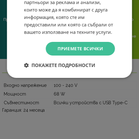
партньори за реклама и анализи,
които може да я комбинират с друга
информация, която сте им
Предлагаме различни методи
Ние сме малък екип и точно
предоставили или която са събрали от
на плащане, включително
затова поемаме лична
възможност за плащане с
отговорност за всяка
вашето използване на техните услуги.
криптовалута.
поръчка. Ако има проблем – не
го прехвърляме, а го
решаваме.
ПРИЕМЕТЕ ВСИЧКИ
ПОКАЖЕТЕ ПОДРОБНОСТИ
Информация
Входно напрежение
100 - 240 V
Мощност
68 W
Съвместимост
Всички устройства с USB Type-C
Гаранция: 24 месеца