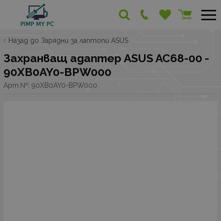
Назад до Зарядни за лаптопи ASUS
Захранващ адаптер ASUS AC68-00 -
90XB0AY0-BPW000
Арт.№:
90XB0AY0-BPW000