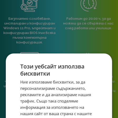
Безплатно сглобяване,
Работим до 20:00 ч, за да
инсталиран и конфигуриран
можеш да се свържеш с нас
Windows 11 Pro, ъпдейтнат и
след работа или училище.
конфигуриран BIOS към всяка
пълна компютърна
конфигурация.
Този уебсайт използва
бисквитки
При нас говориш с реален
Сглобяваме, поддържаме и
човек, не с чатбот, когато
обслужваме. Като магазин и
Ние използваме бисквитки, за да
имаш нужда от консултация
сервиз на едно място
персонализираме съдържанието,
или справяне с проблем.
гарантираме бърза реакция и
рекламите и да анализираме нашия
познаване на твоята
система.
трафик. Също така споделяме
информация за използването на
нашия сайт от ваша страна с нашите