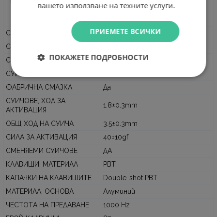
ТИП
Bluetooth
вашето използване на техните услуги.
Механична
Anti-Ghosting
ПРИЕМЕТЕ ВСИЧКИ
СУИЧОВЕ, МАРКА
LEOBOG
СУИЧОВЕ, ТЕХНОЛОГИЯ
Mechanical
ПОКАЖЕТЕ ПОДРОБНОСТИ
СУИЧОВЕ, ТИП
Linear
СУИЧОВЕ, ИМЕ
Star Vector
ФАБРИЧНА СМАЗКА
Да
СУИЧОВЕ, ХОД ЗА
1.8±0.3mm
АКТИВАЦИЯ
ОБЩ ХОД НА СУИЧА
3.5±0.3mm
СИЛА ЗА АКТИВАЦИЯ
40±10gf
СМЕНЯЕМИ СУИЧОВЕ
ДА
КЛАВИШИ, МАТЕРИАЛ
PBT
КАПАЧКИ НА КЛАВИШИТЕ
Double-shot PBT
МАТЕРИАЛ, ОСНОВА
Алуминий
ЧЕСТОTА НА ПРЕДАВАНЕ
1000 Hz