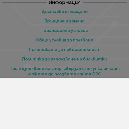
Информация
Доставка и плащане
Връщане и замяна
Гаранционни условия
Общи условия за ползване
Политиката за поверителност
Политика за използване на бисквитки
При възникване на спор, свързан с покупка онлайн,
можете да ползвате сайта ОРС
Вашите права
Отказ от сделка
За нас
Купи стоки и услуги на изплащане с tbi bank
Услуги