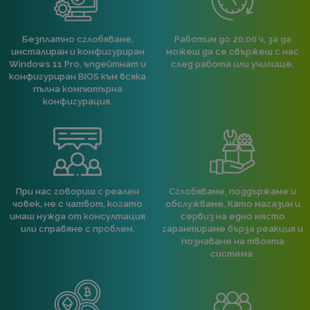
Безплатно сглобяване,
Работим до 20:00 ч, за да
инсталиран и конфигуриран
можеш да се свържеш с нас
Windows 11 Pro, ъпдейтнат и
след работа или училище.
конфигуриран BIOS към всяка
пълна компютърна
конфигурация.
При нас говориш с реален
Сглобяваме, поддържаме и
човек, не с чатбот, когато
обслужваме. Като магазин и
имаш нужда от консултация
сервиз на едно място
или справяне с проблем.
гарантираме бърза реакция и
познаване на твоята
система.