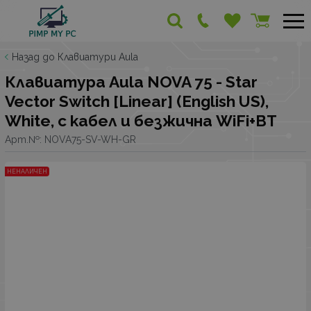
Назад до Клавиатури Aula
Клавиатура Aula NOVA 75 - Star
Vector Switch [Linear] (English US),
White, с кабел и безжична WiFi+BT
Арт.№:
NOVA75-SV-WH-GR
НЕНАЛИЧЕН