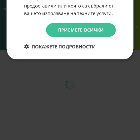
предоставили или която са събрали от
Абонирам се
Предлагаме различни методи
Ние сме малък екип и точно
вашето използване на техните услуги.
на плащане, включително
затова поемаме лична
възможност за плащане с
отговорност за всяка
криптовалута.
поръчка. Ако има проблем – не
Не искам подарък
ПРИЕМЕТЕ ВСИЧКИ
го прехвърляме, а го
решаваме.
ПОКАЖЕТЕ ПОДРОБНОСТИ