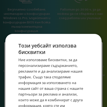
Безплатно сглобяване,
Работим до 20:00 ч, за да
инсталиран и конфигуриран
можеш да се свържеш с нас
Windows 11 Pro, ъпдейтнат и
след работа или училище.
конфигуриран BIOS към всяка
пълна компютърна
конфигурация.
Този уебсайт използва
бисквитки
Специален подарък за
Ние използваме бисквитки, за да
При нас говориш с реален
Сглобяваме, поддържаме и
персонализираме съдържанието,
човек, не с чатбот, когато
обслужваме. Като магазин и
теб!
рекламите и да анализираме нашия
имаш нужда от консултация
сервиз на едно място
или справяне с проблем.
гарантираме бърза реакция и
Абонирай се за ексклузивни седмични оферти и
трафик. Също така споделяме
познаване на твоята
специални предложения само за теб като
информация за използването на
система.
въведеш само email адрес и получи отстъпка от
нашия сайт от ваша страна с нашите
първата ти поръчка.
партньори за реклама и анализи,
Email
които може да я комбинират с друга
информация, която сте им