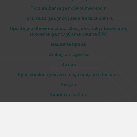
Политиката за поверителност
Политика за използване на бисквитки
При възникване на спор, свързан с покупка онлайн,
можете да ползвате сайта ОРС
Вашите права
Отказ от сделка
За нас
Купи стоки и услуги на изплащане с tbi bank
Услуги
Карта на сайта
Контакти
Контакти
„Къстъм диджитал“ ООД