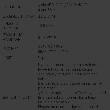
3 pin ADD-RGB 5V (V-D-NC-G)
КОНЕКТОР
4 pin PWM
ВЪЗДУШЕН ПОТОК
230.1 CFM
НИВО НА
38.8 dBA
ШУМ(Max)
ВЪЗДУШНО
3.96 mmH2O
НАЛЯГАНЕ
93.5 x 80 x 56 mm
РАЗМЕРИ
397 x 120 x 52 mm
ЦВЯТ
Черен
Highly engineered cooling block design
Powerful 3-chamber pump design
significantly reduces turbulences and
noise
Dampened and adjustable pump with 6-
pole motor
3 Silent Wings 4 120mm PWM high-speed
ДОПЪЛНИТЕЛНИ
fans with radiator corners for virtually
inaudible operation
Elegant premium design with discreet