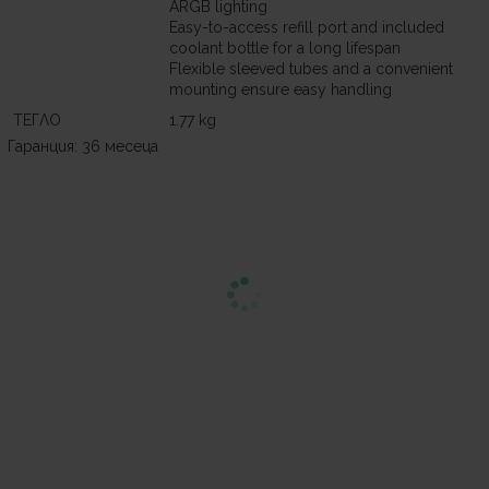
ARGB lighting
Easy-to-access refill port and included
coolant bottle for a long lifespan
Flexible sleeved tubes and a convenient
mounting ensure easy handling
ТЕГЛО
1.77 kg
Гаранция: 36 месеца