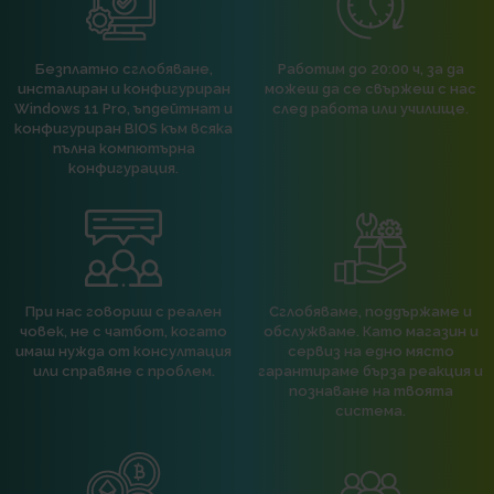
Безплатно сглобяване,
Работим до 20:00 ч, за да
инсталиран и конфигуриран
можеш да се свържеш с нас
Windows 11 Pro, ъпдейтнат и
след работа или училище.
конфигуриран BIOS към всяка
пълна компютърна
конфигурация.
При нас говориш с реален
Сглобяваме, поддържаме и
човек, не с чатбот, когато
обслужваме. Като магазин и
имаш нужда от консултация
сервиз на едно място
или справяне с проблем.
гарантираме бърза реакция и
познаване на твоята
система.