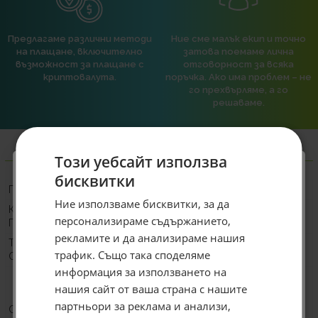
Предлагаме различни методи
Ние сме малък екип и точно
на плащане, включително
затова поемаме лична
възможност за плащане с
отговорност за всяка
криптовалута.
поръчка. Ако има проблем – не
го прехвърляме, а го
решаваме.
Информация
Този уебсайт използва
бисквитки
ПРОИЗВОДИТЕЛ
be quiet!
Специален подарък за
Ние използваме бисквитки, за да
КОД НА
BW025
персонализираме съдържанието,
ПРОИЗВОДИТЕЛЯ
теб!
рекламите и да анализираме нашия
ТИП НА
Водно
Абонирай се за ексклузивни седмични оферти и
трафик. Също така споделяме
ОХЛАЖДАНЕТО
специални предложения само за теб като
информация за използването на
LGA 1851
въведеш само email адрес и получи отстъпка от
нашия сайт от ваша страна с нашите
LGA 1700
първата ти поръчка.
LGA 1200
партньори за реклама и анализи,
СЪВМЕСТИМОСТ -
Email
LGA 1156