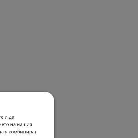
е и да
нето на нашия
 да я комбинират