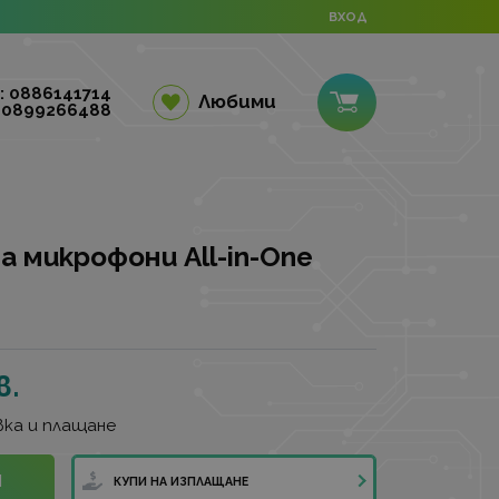
ВХОД
: 0886141714
Любими
 0899266488
 микрофони All-in-One
в.
ка и плащане
И
КУПИ НА ИЗПЛАЩАНЕ