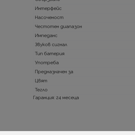
Интерфейс
Насоченост
Честотен диапазон
Импеданс
Звуков сигнал
Тип батерия
Употреба
Предназначен за
Цвят
Тегло
Гаранция: 24 месеца