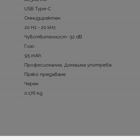
USB Type-C
Омнидиректен
20 Hz - 20 kHz
Чувствителност -32 dB
Глас
95 mAh
Професионална, Домашна употреба
Пряко предаване
Черен
0.176 kg