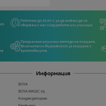
Работим до 20:00 ч, за да можеш да се
нат
свържеш с нас след работа или училище.
.
Предлагаме различни методи на плащане,
включително възможност за плащане с
не
криптовалута.
Информация
BOYA
BOYA MAGIC 05
Кондензаторен
Безжично