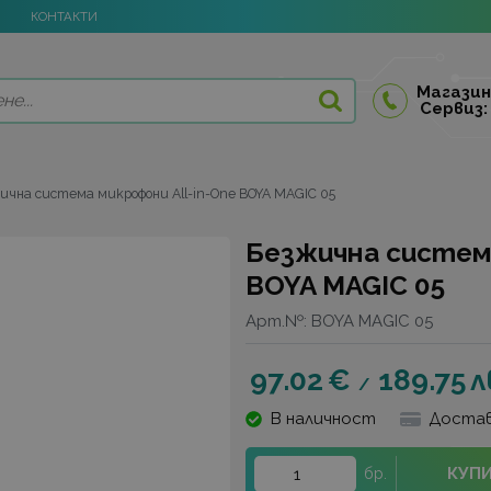
КОНТАКТИ
Магазин
Сервиз:
ична система микрофони All-in-One BOYA MAGIC 05
Безжична система
BOYA MAGIC 05
Арт.№:
BOYA MAGIC 05
97.02
€
189.75
л
/
В наличност
Достав
КУП
бр.