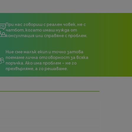
При нас говориш с реален човек, не с
чатбот, когато имаш нужда от
консултация или справяне с проблем.
Ние сме малък екип и точно затова
поемаме лична отговорност за всяка
поръчка. Ако има проблем – не го
прехвърляме, а го решаваме.