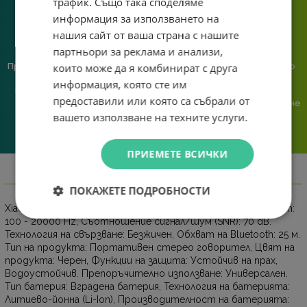
трафик. Също така споделяме
информация за използването на
нашия сайт от ваша страна с нашите
партньори за реклама и анализи,
Предлагаме различни методи
Ние сме малък екип и точно
които може да я комбинират с друга
на плащане, включително
затова поемаме лична
информация, която сте им
възможност за плащане с
отговорност за всяка
предоставили или която са събрали от
криптовалута.
поръчка. Ако има проблем – не
го прехвърляме, а го
вашето използване на техните услуги.
решаваме.
ПРИЕМЕТЕ ВСИЧКИ
Информация
ПОКАЖЕТЕ ПОДРОБНОСТИ
Xiaomi Sound Pocket. RMS мощност: 5 W, Честотен обхват:
100 - 20000 Hz, Cъотношение сигнал/шум (SNR): 70 dB.
Технология на свързване: Безжичен, Обхват на Bluetooth: 25 м.
Тип на продукта: Портативен стерео говорител, Цвят на
продукта: Черен, Функции на защита: Устойчив на прах,
Водоустойчив. Препоръчително използване: Универсален.
Тип батерия: Вградена батерия, Технология на батерията:
Литиево-йонна (Li-Ion), Производителност на батерията: