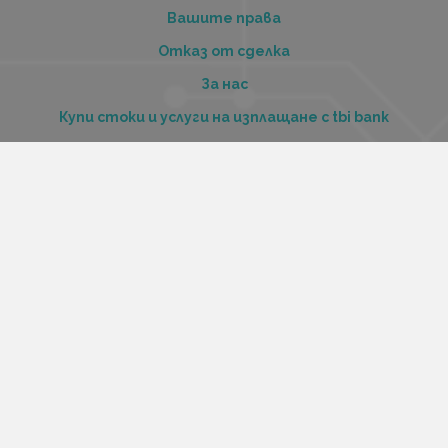
Вашите права
Отказ от сделка
За нас
Купи стоки и услуги на изплащане с tbi bank
Услуги
Карта на сайта
Контакти
Контакти
„Къстъм диджитал“ ООД
ЕИК 206516520
Адрес:
Варна, ул. Георги Бенковски 70
Работно време:
Понеделник-петък 12:00 – 20:00