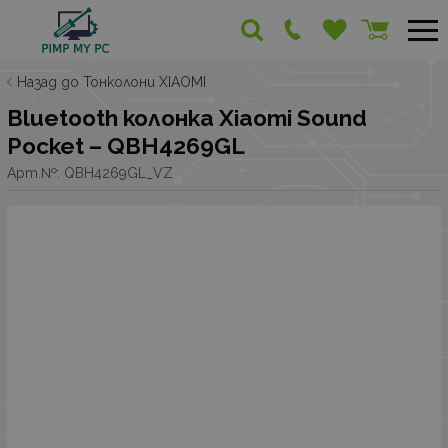
Назад до Тонколони XIAOMI
Bluetooth колонка Xiaomi Sound
Pocket – QBH4269GL
Арт.№:
QBH4269GL_VZ