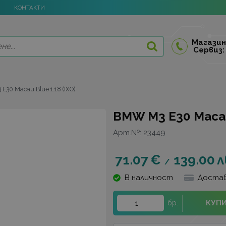
КОНТАКТИ
Магазин
Сервиз:
E30 Macau Blue 1:18 (IXO)
BMW M3 E30 Macau 
Арт.№:
23449
71.07
€
139.00
л
/
В наличност
Достав
КУП
бр.