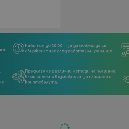
Работим до 20:00 ч, за да можеш да се
нат
свържеш с нас след работа или училище.
.
Предлагаме различни методи на плащане,
включително възможност за плащане с
не
криптовалута.