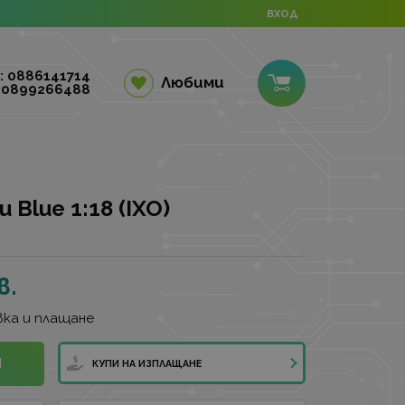
ВХОД
: 0886141714
Любими
 0899266488
Blue 1:18 (IXO)
в.
ка и плащане
И
КУПИ НА ИЗПЛАЩАНЕ