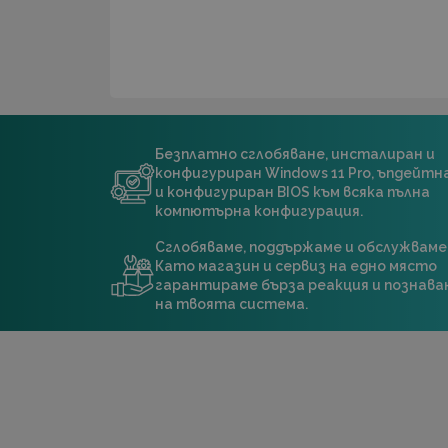
Безплатно сглобяване, инсталиран и
конфигуриран Windows 11 Pro, ъпдейт
и конфигуриран BIOS към всяка пълна
компютърна конфигурация.
Сглобяваме, поддържаме и обслужваме
Като магазин и сервиз на едно място
гарантираме бърза реакция и познава
на твоята система.