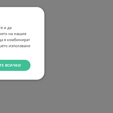
е и да
нето на нашия
 да я комбинират
ашето използване
ТЕ ВСИЧКИ