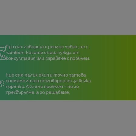
При нас говориш с реален човек, не с
чатбот, когато имаш нужда от
консултация или справяне с проблем.
Ние сме малък екип и точно затова
поемаме лична отговорност за всяка
поръчка. Ако има проблем – не го
прехвърляме, а го решаваме.