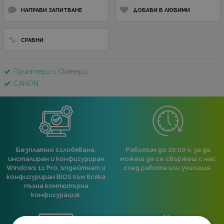
НАПРАВИ ЗАПИТВАНЕ
ДОБАВИ В ЛЮБИМИ
СРАВНИ
Принтери и Скенери
CANON
Безплатно сглобяване,
Работим до 20:00 ч, за да
инсталиран и конфигуриран
можеш да се свържеш с нас
Windows 11 Pro, ъпдейтнат и
след работа или училище.
конфигуриран BIOS към всяка
пълна компютърна
конфигурация.