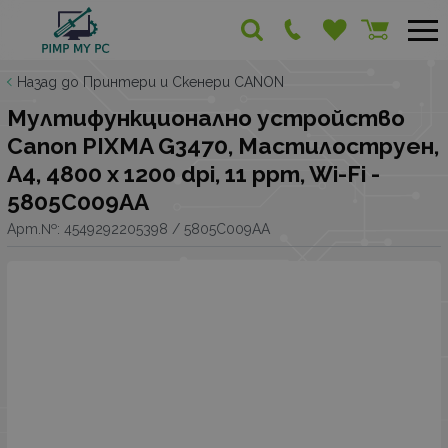
Назад до Принтери и Скенери CANON
Мултифункционално устройство
Canon PIXMA G3470, Мастилоструен,
A4, 4800 x 1200 dpi, 11 ppm, Wi-Fi -
5805C009AA
Арт.№:
4549292205398 / 5805C009AA