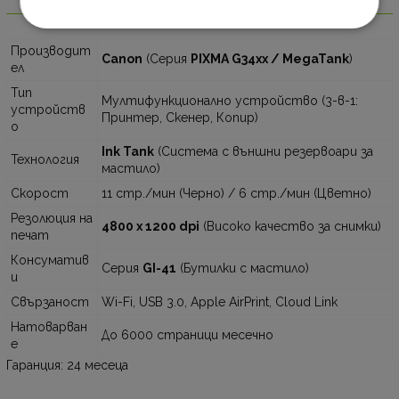
Информация
Производит
Canon
(Серия
PIXMA G34xx / MegaTank
)
ел
Тип
Мултифункционално устройство (3-в-1:
устройств
Принтер, Скенер, Копир)
о
Ink Tank
(Система с външни резервоари за
Технология
мастило)
Скорост
11 стр./мин (Черно) / 6 стр./мин (Цветно)
Резолюция на
4800 x 1200 dpi
(Високо качество за снимки)
печат
Консуматив
Серия
GI-41
(Бутилки с мастило)
и
Свързаност
Wi-Fi, USB 3.0, Apple AirPrint, Cloud Link
Натоварван
До 6000 страници месечно
е
Гаранция: 24 месеца