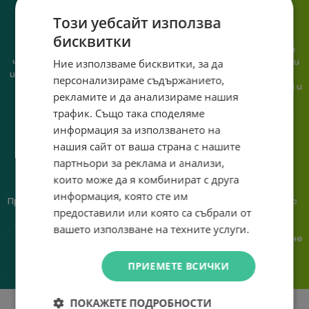
Този уебсайт използва
бисквитки
При нас говориш с реален
Сглобяваме, поддържаме и
Ние използваме бисквитки, за да
човек, не с чатбот, когато
обслужваме. Като магазин и
имаш нужда от консултация
сервиз на едно място
персонализираме съдържанието,
или справяне с проблем.
гарантираме бърза реакция и
рекламите и да анализираме нашия
познаване на твоята
трафик. Също така споделяме
система.
информация за използването на
нашия сайт от ваша страна с нашите
партньори за реклама и анализи,
които може да я комбинират с друга
информация, която сте им
Предлагаме различни методи
Ние сме малък екип и точно
предоставили или която са събрали от
на плащане, включително
затова поемаме лична
възможност за плащане с
отговорност за всяка
вашето използване на техните услуги.
криптовалута.
поръчка. Ако има проблем – не
го прехвърляме, а го
решаваме.
ПРИЕМЕТЕ ВСИЧКИ
ПОКАЖЕТЕ ПОДРОБНОСТИ