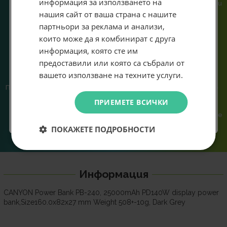
информация за използването на
или справяне с проблем.
гарантираме бърза реакция и
въведеш само email адрес и получи отстъпка от
познаване на твоята
нашия сайт от ваша страна с нашите
първата ти поръчка.
система.
партньори за реклама и анализи,
Email
които може да я комбинират с друга
информация, която сте им
предоставили или която са събрали от
Абонирам се
вашето използване на техните услуги.
Предлагаме различни методи
Ние сме малък екип и точно
на плащане, включително
затова поемаме лична
Не искам подарък
ПРИЕМЕТЕ ВСИЧКИ
възможност за плащане с
отговорност за всяка
криптовалута.
поръчка. Ако има проблем – не
го прехвърляме, а го
ПОКАЖЕТЕ ПОДРОБНОСТИ
решаваме.
Информация
CANYON Power Bank PB-240, 25000mAh PD140W display power
bank,Size160.0x82x27 mm Weight 508+-10g, Dark Grey