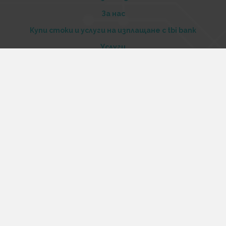
За нас
Купи стоки и услуги на изплащане с tbi bank
Услуги
Карта на сайта
Контакти
Контакти
„Къстъм диджитал“ ООД
ЕИК 206516520
Адрес:
Варна, ул. Георги Бенковски 70
Работно време:
Понеделник-петък 12:00 – 20:00
Събота 13:00 – 17:00
Неделя – почивен ден
Телефон/Viber/Telegram: