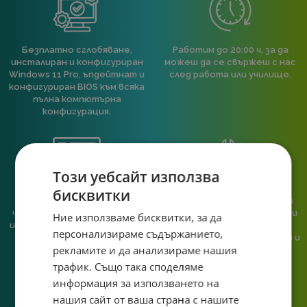
Безплатно сглобяване,
Работим до 20:00 ч, за да
инсталиран и конфигуриран
можеш да се свържеш с нас
Windows 11 Pro, ъпдейтнат и
след работа или училище.
конфигуриран BIOS към всяка
пълна компютърна
конфигурация.
Този уебсайт използва
бисквитки
При нас говориш с реален
Сглобяваме, поддържаме и
човек, не с чатбот, когато
обслужваме. Като магазин и
Ние използваме бисквитки, за да
имаш нужда от консултация
сервиз на едно място
персонализираме съдържанието,
или справяне с проблем.
гарантираме бърза реакция и
рекламите и да анализираме нашия
познаване на твоята
система.
трафик. Също така споделяме
информация за използването на
нашия сайт от ваша страна с нашите