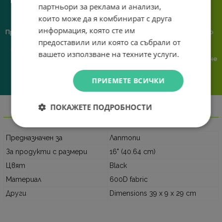
партньори за реклама и анализи,
които може да я комбинират с друга
информация, която сте им
Предлагаме различни методи
Ние сме малък екип и точно
предоставили или която са събрали от
на плащане, включително
затова поемаме лична
възможност за плащане с
отговорност за всяка
вашето използване на техните услуги.
криптовалута.
поръчка. Ако има проблем – не
го прехвърляме, а го
решаваме.
ПРИЕМЕТЕ ВСИЧКИ
ПОКАЖЕТЕ ПОДРОБНОСТИ
Информация
Предназначен за
Лаптопи
За продукти с размери
16" (40.64 cm)
Цвят
Black
Материал
600D fabric
Други
Dimensions 39 x 9 x 29 cm