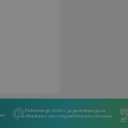
Работим до 20:00 ч, за да можеш да се
нат
свържеш с нас след работа или училище.