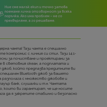
Ние сме малък екип и точно затова
поемаме лична отговорност за всяка
поръчка. Ако има проблем – не го
прехвърляме, а го решаваме.
ерна чанта! Тази чанта е специално
 компромис с личния си стил. Тази 14.1-
есни за почистване и проектирани за
е в световния океан, а подплатата и
D джоб, който предпазва кредитните ви
 специален Bluetooth джоб за вашето
а разполага с множество джобове и
уър банк, слушалки и т.н. Чантата
мо, които ви гарантират, че ще носите
ага да я закрепите стабилно и безопасно