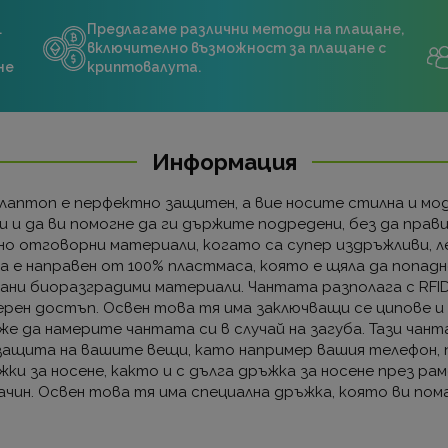
.
Предлагаме различни методи на плащане,
включително възможност за плащане с
не
криптовалута.
Информация
лаптоп е перфектно защитен, а вие носите стилна и мод
и да ви помогне да ги държите подредени, без да правите
но отговорни материали, когато са супер издръжливи, л
 е направен от 100% пластмаса, която е щяла да попадн
рани биоразградими материали. Чантата разполага с RFI
ерен достъп. Освен това тя има заключващи се ципове и
 да намерите чантата си в случай на загуба. Тази чант
ащита на вашите вещи, като например вашия телефон, па
жки за носене, както и с дълга дръжка за носене през ра
ачин. Освен това тя има специална дръжка, която ви пом