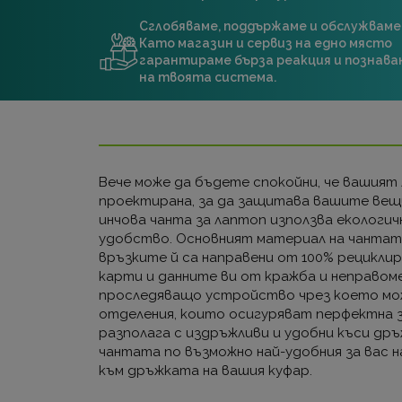
Сглобяваме, поддържаме и обслужваме
Като магазин и сервиз на едно място
гарантираме бърза реакция и познава
на твоята система.
Вече може да бъдете спокойни, че вашият 
проектирана, за да защитава вашите вещи 
инчoва чанта за лаптоп използва екологич
удобство. Основният материал на чантата
връзките й са направени от 100% рецикли
карти и данните ви от кражба и неправом
проследяващо устройство чрез което може
отделения, които осигуряват перфектна з
разполага с издръжливи и удобни къси дръ
чантата по възможно най-удобния за вас н
към дръжката на вашия куфар.