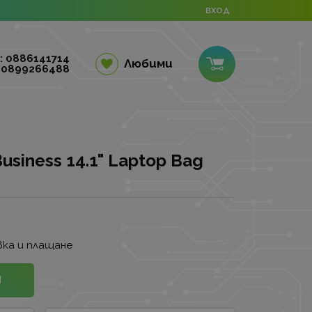
ВХОД
: 0886141714
Любими
 0899266488
siness 14.1" Laptop Bag
.
ка и плащане
И