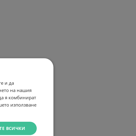
е и да
нето на нашия
 да я комбинират
ашето използване
ТЕ ВСИЧКИ