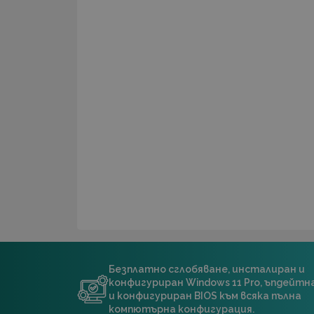
Безплатно сглобяване, инсталиран и
конфигуриран Windows 11 Pro, ъпдейт
и конфигуриран BIOS към всяка пълна
компютърна конфигурация.