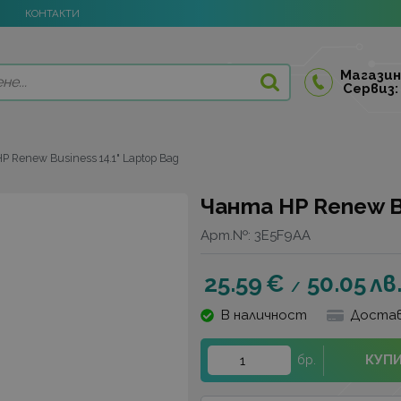
КОНТАКТИ
Магазин
Сервиз:
P Renew Business 14.1" Laptop Bag
Чанта HP Renew Bu
Арт.№:
3E5F9AA
25.59
€
50.05
лв
/
В наличност
Достав
КУП
бр.