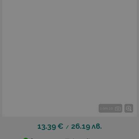
1 от 10
13.39
€
26.19
лв.
/