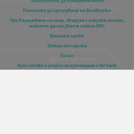
Политиката за поверителност
Политика за използване на бисквитки
При възникване на спор, свързан с покупка онлайн,
можете да ползвате сайта ОРС
Вашите права
Отказ от сделка
За нас
Купи стоки и услуги на изплащане с tbi bank
Услуги
Карта на сайта
Контакти
Контакти
„Къстъм диджитал“ ООД
ЕИК 206516520