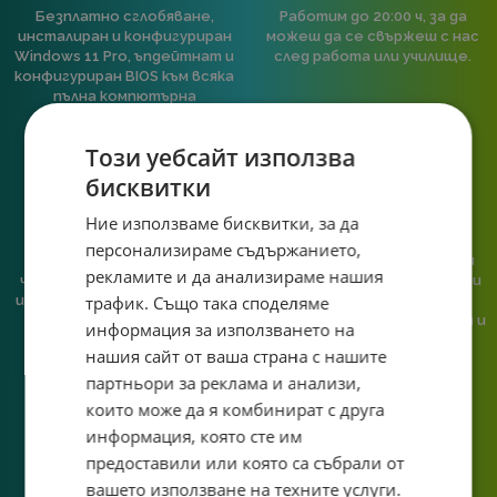
Безплатно сглобяване,
Работим до 20:00 ч, за да
инсталиран и конфигуриран
можеш да се свържеш с нас
Windows 11 Pro, ъпдейтнат и
след работа или училище.
конфигуриран BIOS към всяка
пълна компютърна
конфигурация.
Този уебсайт използва
бисквитки
Ние използваме бисквитки, за да
персонализираме съдържанието,
При нас говориш с реален
Сглобяваме, поддържаме и
рекламите и да анализираме нашия
човек, не с чатбот, когато
обслужваме. Като магазин и
трафик. Също така споделяме
имаш нужда от консултация
сервиз на едно място
или справяне с проблем.
гарантираме бърза реакция и
информация за използването на
познаване на твоята
нашия сайт от ваша страна с нашите
система.
партньори за реклама и анализи,
които може да я комбинират с друга
информация, която сте им
предоставили или която са събрали от
вашето използване на техните услуги.