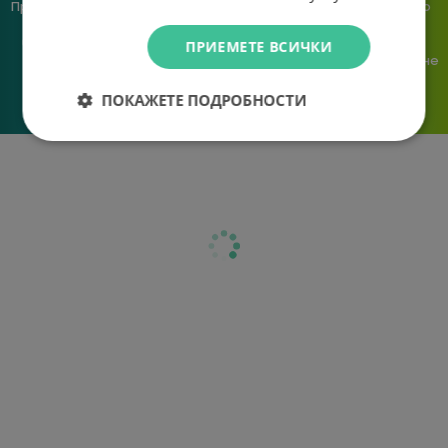
Предлагаме различни методи
Ние сме малък екип и точно
на плащане, включително
затова поемаме лична
възможност за плащане с
отговорност за всяка
ПРИЕМЕТЕ ВСИЧКИ
криптовалута.
поръчка. Ако има проблем – не
го прехвърляме, а го
решаваме.
ПОКАЖЕТЕ ПОДРОБНОСТИ