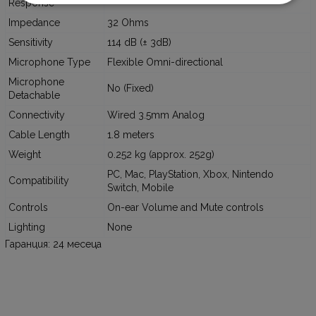
Response
Impedance
32 Ohms
Sensitivity
114 dB (± 3dB)
Microphone Type
Flexible Omni-directional
Microphone
No (Fixed)
Detachable
Connectivity
Wired 3.5mm Analog
Cable Length
1.8 meters
Weight
0.252 kg (approx. 252g)
PC, Mac, PlayStation, Xbox, Nintendo
Compatibility
Switch, Mobile
Controls
On-ear Volume and Mute controls
Lighting
None
Гаранция: 24 месеца