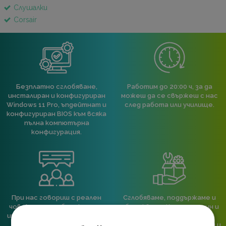
Слушалки
Corsair
Безплатно сглобяване,
Работим до 20:00 ч, за да
инсталиран и конфигуриран
можеш да се свържеш с нас
Windows 11 Pro, ъпдейтнат и
след работа или училище.
конфигуриран BIOS към всяка
пълна компютърна
конфигурация.
При нас говориш с реален
Сглобяваме, поддържаме и
човек, не с чатбот, когато
обслужваме. Като магазин и
имаш нужда от консултация
сервиз на едно място
или справяне с проблем.
гарантираме бърза реакция и