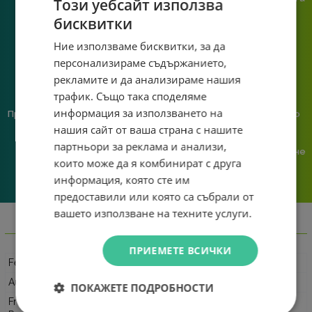
Този уебсайт използва
познаване на твоята
бисквитки
система.
Ние използваме бисквитки, за да
персонализираме съдържанието,
рекламите и да анализираме нашия
трафик. Също така споделяме
информация за използването на
Предлагаме различни методи
Ние сме малък екип и точно
на плащане, включително
затова поемаме лична
нашия сайт от ваша страна с нашите
възможност за плащане с
отговорност за всяка
партньори за реклама и анализи,
криптовалута.
поръчка. Ако има проблем – не
които може да я комбинират с друга
го прехвърляме, а го
решаваме.
информация, която сте им
предоставили или която са събрали от
вашето използване на техните услуги.
Информация
ПРИЕМЕТЕ ВСИЧКИ
Feature
Specification Details
Audio Driver
50mm Neodymium
ПОКАЖЕТЕ ПОДРОБНОСТИ
Frequency
20Hz - 20,000 Hz