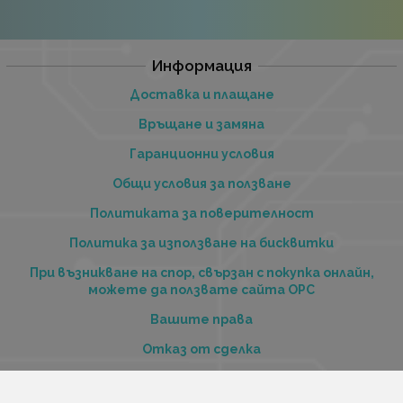
Информация
Доставка и плащане
Връщане и замяна
Гаранционни условия
Общи условия за ползване
Политиката за поверителност
Политика за използване на бисквитки
При възникване на спор, свързан с покупка онлайн,
можете да ползвате сайта ОРС
Вашите права
Отказ от сделка
За нас