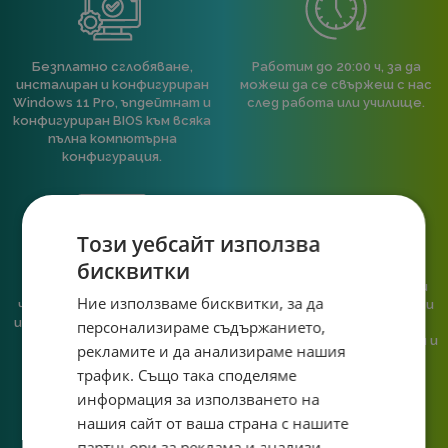
Безплатно сглобяване,
Работим до 20:00 ч, за да
инсталиран и конфигуриран
можеш да се свържеш с нас
Windows 11 Pro, ъпдейтнат и
след работа или училище.
конфигуриран BIOS към всяка
пълна компютърна
конфигурация.
Този уебсайт използва
бисквитки
При нас говориш с реален
Сглобяваме, поддържаме и
Ние използваме бисквитки, за да
човек, не с чатбот, когато
обслужваме. Като магазин и
имаш нужда от консултация
сервиз на едно място
персонализираме съдържанието,
или справяне с проблем.
гарантираме бърза реакция и
рекламите и да анализираме нашия
познаване на твоята
трафик. Също така споделяме
система.
информация за използването на
нашия сайт от ваша страна с нашите
партньори за реклама и анализи,