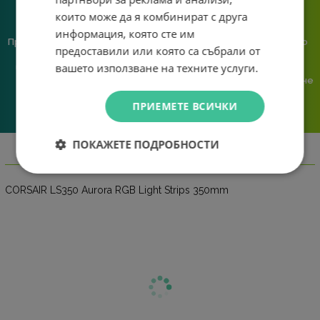
които може да я комбинират с друга
информация, която сте им
Предлагаме различни методи
Ние сме малък екип и точно
предоставили или която са събрали от
на плащане, включително
затова поемаме лична
вашето използване на техните услуги.
възможност за плащане с
отговорност за всяка
криптовалута.
поръчка. Ако има проблем – не
го прехвърляме, а го
ПРИЕМЕТЕ ВСИЧКИ
решаваме.
ПОКАЖЕТЕ ПОДРОБНОСТИ
Информация
CORSAIR LS350 Aurora RGB Light Strips 350mm