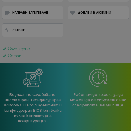
НАПРАВИ ЗАПИТВАНЕ
ДОБАВИ В ЛЮБИМИ
СРАВНИ
Охлаждане
Corsair
Безплатно сглобяване,
Работим до 20:00 ч, за да
инсталиран и конфигуриран
можеш да се свържеш с нас
Windows 11 Pro, ъпдейтнат и
след работа или училище.
конфигуриран BIOS към всяка
пълна компютърна
конфигурация.