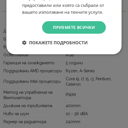
предоставили или която са събрали от
Информация
вашето използване на техните услуги.
Характеристика
Стойност
ПРИЕМЕТЕ ВСИЧКИ
Дължина на продукта
275
Ширина на продукта
125
ПОКАЖЕТЕ ПОДРОБНОСТИ
Височина на продукта
125
Осветление
RGB
Гаранция на охлаждането
5 години
Поддържани AMD процесори
Ryzen, A-Series
Core i9, i7, i5, i3, Pentium,
Поддържани Intel процесори
Celeron
Метод на управление на
PWM
вентилатора
Дължина на тръбичката
400mm
Ниво на шум
10 - 36 dBA
Размер на радиатора
240mm