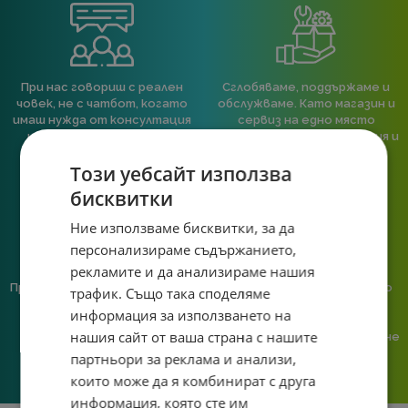
При нас говориш с реален
Сглобяваме, поддържаме и
човек, не с чатбот, когато
обслужваме. Като магазин и
имаш нужда от консултация
сервиз на едно място
или справяне с проблем.
гарантираме бърза реакция и
познаване на твоята
Този уебсайт използва
система.
бисквитки
Ние използваме бисквитки, за да
персонализираме съдържанието,
рекламите и да анализираме нашия
Предлагаме различни методи
Ние сме малък екип и точно
трафик. Също така споделяме
на плащане, включително
затова поемаме лична
информация за използването на
възможност за плащане с
отговорност за всяка
нашия сайт от ваша страна с нашите
криптовалута.
поръчка. Ако има проблем – не
го прехвърляме, а го
партньори за реклама и анализи,
решаваме.
които може да я комбинират с друга
информация, която сте им