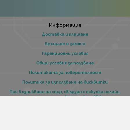
Информация
Доставка и плащане
Връщане и замяна
Гаранционни условия
Общи условия за ползване
Политиката за поверителност
Политика за използване на бисквитки
При възникване на спор, свързан с покупка онлайн,
можете да ползвате сайта ОРС
Вашите права
Отказ от сделка
За нас