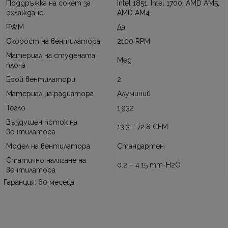
Поддръжка на сокет за
Intel 1851, Intel 1700, AMD AM5,
охлаждане
AMD AM4
PWM
Да
Скорост на вентилатора
2100 RPM
Материал на студената
Мед
плоча
Брой вентилатори
2
Материал на радиатора
Алуминий
Тегло
1.932
Въздушен поток на
13.3 - 72.8 CFM
вентилатора
Модел на вентилатора
Стандартен
Статично налягане на
0.2 – 4.15 mm-H2O
вентилатора
Гаранция: 60 месеца