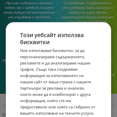
При нас говориш с реален
Сглобяваме, поддържаме и
човек, не с чатбот, когато
обслужваме. Като магазин и
имаш нужда от консултация
сервиз на едно място
или справяне с проблем.
гарантираме бърза реакция и
познаване на твоята
система.
Този уебсайт използва
бисквитки
Ние използваме бисквитки, за да
персонализираме съдържанието,
Предлагаме различни методи
Ние сме малък екип и точно
рекламите и да анализираме нашия
на плащане, включително
затова поемаме лична
трафик. Също така споделяме
възможност за плащане с
отговорност за всяка
криптовалута.
поръчка. Ако има проблем – не
информация за използването на
го прехвърляме, а го
нашия сайт от ваша страна с нашите
решаваме.
партньори за реклама и анализи,
които може да я комбинират с друга
информация, която сте им
Информация
предоставили или която са събрали от
вашето използване на техните услуги.
COUGAR ARENA X Gaming Mouse Pad, 1000x400x5mm, Black