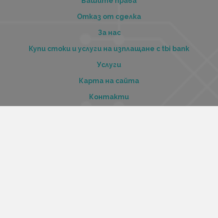
Вашите права
Отказ от сделка
За нас
Купи стоки и услуги на изплащане с tbi bank
Услуги
Карта на сайта
Контакти
Контакти
„Къстъм диджитал“ ООД
ЕИК 206516520
Адрес:
Варна, ул. Георги Бенковски 70
Работно време:
Понеделник-петък 12:00 – 20:00
Събота 13:00 – 17:00