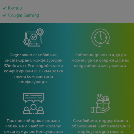
Кутии
Cougar Gaming
Безплатно сглобяване,
Работим до 20:00 ч, за да
инсталиран и конфигуриран
можеш да се свържеш с нас
Windows 11 Pro, ъпдейтнат и
след работа или училище.
конфигуриран BIOS към всяка
пълна компютърна
конфигурация.
При нас говориш с реален
Сглобяваме, поддържаме и
човек, не с чатбот, когато
обслужваме. Като магазин и
имаш нужда от консултация
сервиз на едно място