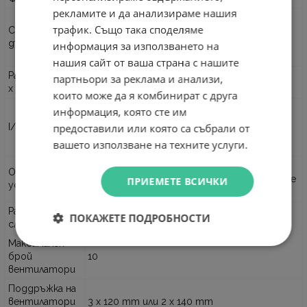
рекламите и да анализираме нашия
Mini-ITX
трафик. Също така споделяме
Съвместими
Micro-ATX
дънни платки
ATX
информация за използването на
E-ATX
нашия сайт от ваша страна с нашите
Размери (Ш x В
партньори за реклама и анализи,
220 x 475 x 445 mm
x Д)
които може да я комбинират с друга
1 x USB 3.2 Gen 2 Type-C
информация, която сте им
2 x USB 3.0 Type-A
I/O панел
предоставили или която са събрали от
1 x 3.5 mm комбиниран аудио жак
вашето използване на техните услуги.
RGB бутон
2 x 3.5" HDD
Отсеци за
1 x 2.5" SSD + 1 x 2.5" SSD (чрез конвертиране
ПРИЕМЕТЕ ВСИЧКИ
устройства
на 3.5" отсек)
Разширителни
ПОКАЖЕТЕ ПОДРОБНОСТИ
7
слотове
Максимален
брой
10
вентилатори
Поддръжка на
вентилатори
3 x 120 mm или 2 x 140 mm