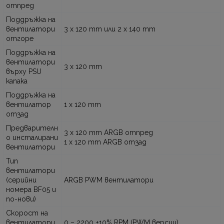
отпред
Поддръжка на
вентилатори
3 x 120 mm или 2 x 140 mm
отгоре
Поддръжка на
вентилатори
3 x 120 mm
върху PSU
капака
Поддръжка на
вентилатор
1 x 120 mm
отзад
Предварителн
3 x 120 mm ARGB отпред
о инсталирани
1 x 120 mm ARGB отзад
вентилатори
Тип
вентилатори
(серийни
ARGB PWM вентилатори
номера BF05 и
по-нови)
Скорост на
вентилатори
0 – 2200 ±10% RPM (PWM версии)