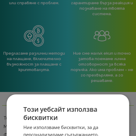
или справяне с проблем.
гарантираме бърза реакция и
познаване на твоята
система.
Предлагаме различни методи
Ние сме малък екип и точно
на плащане, включително
затова поемаме лична
възможност за плащане с
отговорност за всяка
криптовалута.
поръчка. Ако има проблем – не
го прехвърляме, а го
решаваме.
Информация
Този уебсайт използва
бисквитки
Тип продукт
Компютърна кутия Mid Tower
Модел
MX230 RGB / MX230 RGB White
Ние използваме бисквитки, за да
персонализираме съдържанието,
Форм-фактор
Mid Tower