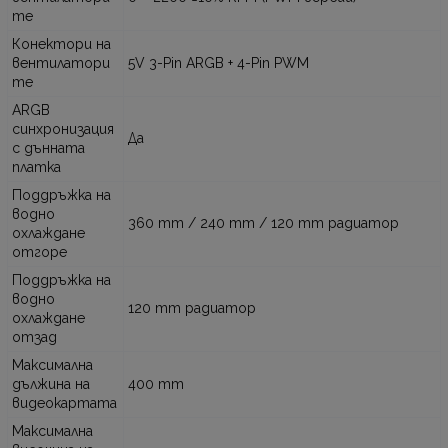
те
Конектори на
вентилатори
5V 3-Pin ARGB + 4-Pin PWM
те
ARGB
синхронизация
Да
с дънната
платка
Поддръжка на
водно
360 mm / 240 mm / 120 mm радиатор
охлаждане
отгоре
Поддръжка на
водно
120 mm радиатор
охлаждане
отзад
Максимална
дължина на
400 mm
видеокартата
Максимална