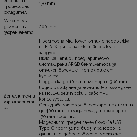
височина на
170 mm
процесорния
охладител
Максимална
дължина на
200 mm
захранването
Просторна Mid Tower кутия с поддръжка
на E-ATX дънни платки и висок клас
хардуер.
Включва четири предварително
инсталирани ARGB вентилатора за
отличен въздушен поток още от
кутията.
Поддържа до 10 вентилатора и 360 mm
водно охлаждане за ефективно охлаждане
на мощни геймърски и работни
Допълнителни
конфигурации.
характеристи
Осигурява място за видеокарти с дължина
ки
до 400 mm и охладители за процесор до
170 mm височина.
Модерният преден панел включва USB
Type-C порт за по-бърз трансфер на
данни и по-добра съвместимост със