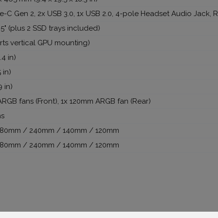
e-C Gen 2, 2x USB 3.0, 1x USB 2.0, 4-pole Headset Audio Jack, 
2.5" (plus 2 SSD trays included)
rts vertical GPU mounting)
4 in)
 in)
 in)
RGB fans (Front), 1x 120mm ARGB fan (Rear)
ns
80mm / 240mm / 140mm / 120mm
80mm / 240mm / 140mm / 120mm