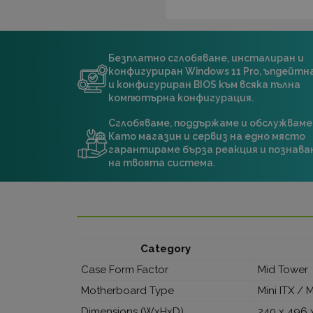
Безплатно сглобяване, инсталиран и
конфигуриран Windows 11 Pro, ъпдейт
и конфигуриран BIOS към всяка пълна
компютърна конфигурация.
Сглобяваме, поддържаме и обслужваме
Като магазин и сервиз на едно място
гарантираме бърза реакция и познава
на твоята система.
Category
Case Form Factor
Mid Tower
Motherboard Type
Mini ITX /
Dimensions (WxHxD)
240 x 496 x