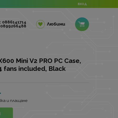
ВХОД
: 0886141714
Любими
 0899266488
00 Mini V2 PRO PC Case,
4 fans included, Black
.
ка и плащане
И