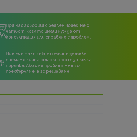
При нас говориш с реален човек, не с
чатбот, когато имаш нужда от
консултация или справяне с проблем.
Ние сме малък екип и точно затова
поемаме лична отговорност за всяка
поръчка. Ако има проблем – не го
прехвърляме, а го решаваме.