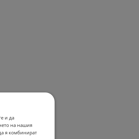
е и да
нето на нашия
 да я комбинират