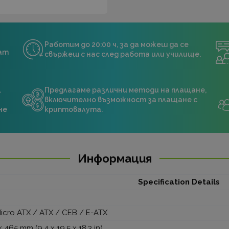
Работим до 20:00 ч, за да можеш да се
нат
свържеш с нас след работа или училище.
.
Предлагаме различни методи на плащане,
включително възможност за плащане с
не
криптовалута.
Информация
Specification Details
 Micro ATX / ATX / CEB / E-ATX
 465 mm (9.4 x 19.5 x 18.3 in)