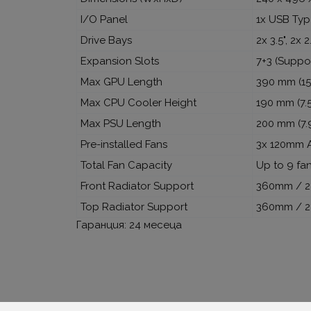
I/O Panel
1x USB Typ
Drive Bays
2x 3.5", 2x 
Expansion Slots
7+3 (Suppo
Max GPU Length
390 mm (15.
Max CPU Cooler Height
190 mm (7.5
Max PSU Length
200 mm (7.9
Pre-installed Fans
3x 120mm A
Total Fan Capacity
Up to 9 fa
Front Radiator Support
360mm / 2
Top Radiator Support
360mm / 2
Гаранция: 24 месеца