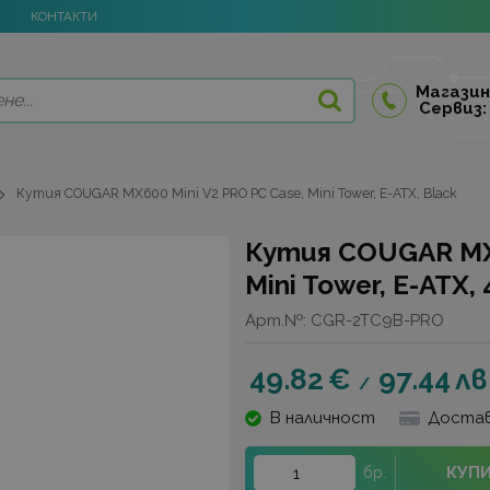
КОНТАКТИ
Магазин
Сервиз:
Кутия COUGAR MX600 Mini V2 PRO PC Case, Mini Tower, E-ATX, Black
Кутия COUGAR MX6
Mini Tower, E-ATX, 
Арт.№:
CGR-2TC9B-PRO
49.82
€
97.44
лв
/
В наличност
Достав
КУП
бр.