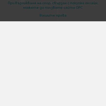
При възникване на спор, свързан с покупка онлайн,
можете да ползвате сайта ОРС
Вашите права
Отказ от сделка
За нас
Купи стоки и услуги на изплащане с tbi bank
Услуги
Карта на сайта
Контакти
Контакти
„Къстъм диджитал“ ООД
ЕИК 206516520
Адрес:
Варна, ул. Георги Бенковски 70