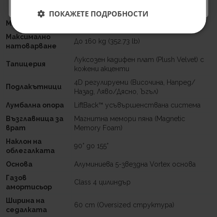
Категория
Спецификация
ПОКАЖЕТЕ ПОДРОБНОСТИ
Модел
COUGAR Armor Titan Pro V2
Максимално
До 160 kg (352.73 lb)
натоварване
Луксозен кадифен плат (Plush Velvet) с
Тапицерия
кожени акценти
4D регулируеми (Височина, Напред/
Подлакътници
Назад, Ляво/Дясно, Ъгъл)
Лумбална опора
LiftBack™ усъвършенствана система
Възглавница за
Магнитна мемори пяна (Magnetic
врат
Memory Foam)
Наклон на
90° до 155°
облегалката
Основа
Алуминиева 5-звездна Vortex основа
Газов
Class 4 цилиндър
амортисьор
Ширина на
60 cm (Oversized структура)
седалката