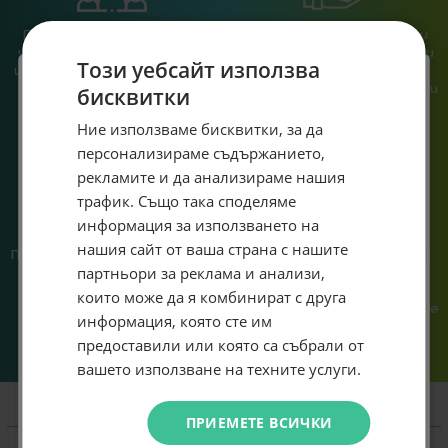
При нас говориш с реален
Сглобяваме, поддържаме и
човек, не с чатбот, когато
обслужваме. Като магазин и
Този уебсайт използва
имаш нужда от консултация
сервиз на едно място
или справяне с проблем.
гарантираме бърза реакция и
бисквитки
познаване на твоята
Специален подарък за
система.
Ние използваме бисквитки, за да
персонализираме съдържанието,
теб!
рекламите и да анализираме нашия
Абонирай се за ексклузивни седмични оферти и
трафик. Също така споделяме
специални предложения само за теб като
информация за използването на
въведеш само email адрес и получи отстъпка от
нашия сайт от ваша страна с нашите
Предлагаме различни методи
Ние сме малък екип и точно
първата ти поръчка.
партньори за реклама и анализи,
на плащане, включително
затова поемаме лична
Email
възможност за плащане с
отговорност за всяка
които може да я комбинират с друга
криптовалута.
поръчка. Ако има проблем – не
информация, която сте им
го прехвърляме, а го
предоставили или която са събрали от
решаваме.
Абонирам се
вашето използване на техните услуги.
Не искам подарък
ПРИЕМЕТЕ ВСИЧКИ
Информация