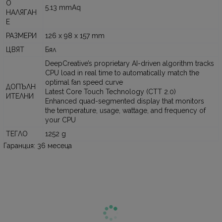
О
5.13 mmAq
НАЛЯГАН
Е
РАЗМЕРИ
126 x 98 x 157 mm
ЦВЯТ
Бял
DeepCreative’s proprietary AI-driven algorithm tracks
CPU load in real time to automatically match the
optimal fan speed curve
ДОПЪЛН
Latest Core Touch Technology (CTT 2.0)
ИТЕЛНИ
Enhanced quad-segmented display that monitors
the temperature, usage, wattage, and frequency of
your CPU
ТЕГЛО
1252 g
Гаранция: 36 месеца