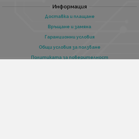
Информация
Доставка и плащане
Връщане и замяна
Гаранционни условия
Общи условия за ползване
Политиката за поверителност
Политика за използване на бисквитки
При възникване на спор, свързан с покупка онлайн,
можете да ползвате сайта ОРС
Вашите права
Отказ от сделка
За нас
Купи стоки и услуги на изплащане с tbi bank
Услуги