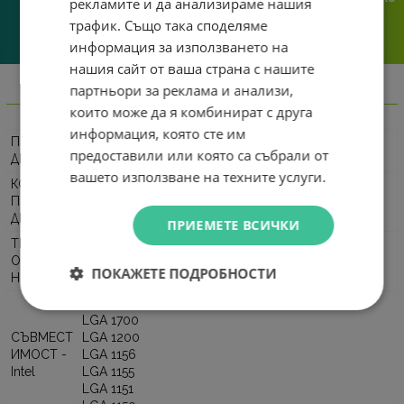
рекламите и да анализираме нашия
го прехвърляме, а го
трафик. Също така споделяме
решаваме.
информация за използването на
нашия сайт от ваша страна с нашите
партньори за реклама и анализи,
Информация
които може да я комбинират с друга
информация, която сте им
ПРОИЗВО
DeepCool
предоставили или която са събрали от
ДИТЕЛ
вашето използване на техните услуги.
КОД НА
ПРОИЗВО
R-AK700-WHNDMN-GJD
ДИТЕЛЯ
ПРИЕМЕТЕ ВСИЧКИ
ТИП НА
ОХЛАЖДА
Въздушно
ПОКАЖЕТЕ ПОДРОБНОСТИ
НЕТО
LGA 1851
LGA 1700
СЪВМЕСТ
LGA 1200
ИМОСТ -
LGA 1156
Intel
LGA 1155
LGA 1151