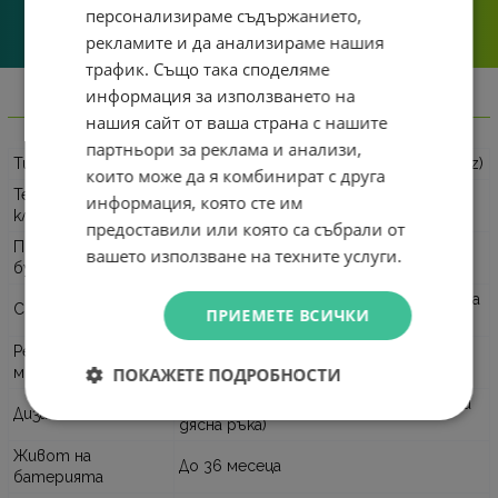
го прехвърляме, а го
персонализираме съдържанието,
решаваме.
рекламите и да анализираме нашия
трафик. Също така споделяме
информация за използването на
Информация
нашия сайт от ваша страна с нашите
партньори за реклама и анализи,
Тип комплект
Безжична клавиатура и мишка (2.4 GHz)
които може да я комбинират с друга
Технология на
информация, която сте им
Plunger (Бутална технология)
клавишите
предоставили или която са събрали от
Програмируеми
Клавиатура: 12 (F1-F12) / Мишка: 1
вашето използване на техните услуги.
бутони
(среден бутон)
128-bit AES криптиране на безжичната
Сигурност
ПРИЕМЕТЕ ВСИЧКИ
връзка
Резолюция на
Регулируема: 1000, 1600, 2400, 4000
ПОКАЖЕТЕ ПОДРОБНОСТИ
мишката
DPI
Ambidextrous (Симетричен – за лява и
Дизайн на мишката
дясна ръка)
Живот на
До 36 месеца
батерията