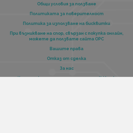
Общи условия за ползване
Политиката за поверителност
Политика за използване на бисквитки
При възникване на спор, свързан с покупка онлайн,
можете да ползвате сайта ОРС
Вашите права
Отказ от сделка
За нас
Купи стоки и услуги на изплащане с tbi bank
Услуги
Карта на сайта
Контакти
Контакти