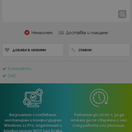
Неналичен
Доставка и плащане
ДОБАВИ В ЛЮБИМИ
СРАВНИ
Комплекти
Dell
Безплатно сглобяване,
Работим до 20:00 ч, за да
инсталиран и конфигуриран
можеш да се свържеш с нас
Windows 11 Pro, ъпдейтнат и
след работа или училище.
конфигуриран BIOS към всяка