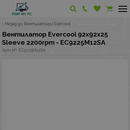
Назад до Вентилатори Evercool
Вентилатор Evercool 92x92x25
Sleeve 2200rpm - EC9225M12SA
Арт.№:
EC9225M12SA