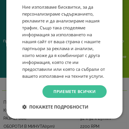
система.
Ние използваме бисквитки, за да
персонализираме съдържанието,
рекламите и да анализираме нашия
трафик. Също така споделяме
информация за използването на
нашия сайт от ваша страна с нашите
Предлагаме различни методи
Ние сме малък екип и точно
на плащане, включително
затова поемаме лична
партньори за реклама и анализи,
възможност за плащане с
отговорност за всяка
които може да я комбинират с друга
криптовалута.
поръчка. Ако има проблем – не
информация, която сте им
го прехвърляме, а го
решаваме.
предоставили или която са събрали от
вашето използване на техните услуги.
Информация
ПРИЕМЕТЕ ВСИЧКИ
ПРОИЗВОДИТЕЛ
Evercool
ПОКАЖЕТЕ ПОДРОБНОСТИ
КОД НА ПРОИЗВОДИТЕЛЯ
EC9225M12SA
РАЗМЕР(мм)
92 x 92 x 25 mm
ОБОРОТИ В МИНУТА(rpm)
2200 RPM