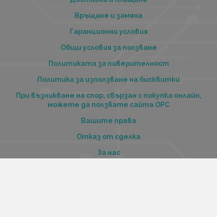
Връщане и замяна
Гаранционни условия
Общи условия за ползване
Политиката за поверителност
Политика за използване на бисквитки
При възникване на спор, свързан с покупка онлайн,
можете да ползвате сайта ОРС
Вашите права
Отказ от сделка
За нас
Купи стоки и услуги на изплащане с tbi bank
Услуги
Карта на сайта
Контакти