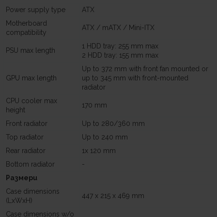
Power supply type
ATX
Motherboard
ATX / mATX / Mini-ITX
compatibility
1 HDD tray: 255 mm max
PSU max length
2 HDD tray: 155 mm max
Up to 372 mm with front fan mounted or
GPU max length
up to 345 mm with front-mounted
radiator
CPU cooler max
170 mm
height
Front radiator
Up to 280/360 mm
Top radiator
Up to 240 mm
Rear radiator
1x 120 mm
Bottom radiator
-
Размери
Case dimensions
447 x 215 x 469 mm
(LxWxH)
Case dimensions w/o