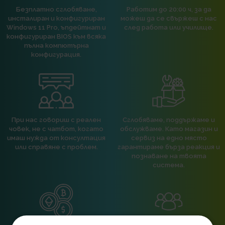
Безплатно сглобяване,
Работим до 20:00 ч, за да
инсталиран и конфигуриран
можеш да се свържеш с нас
Windows 11 Pro, ъпдейтнат и
след работа или училище.
конфигуриран BIOS към всяка
пълна компютърна
конфигурация.
При нас говориш с реален
Сглобяваме, поддържаме и
човек, не с чатбот, когато
обслужваме. Като магазин и
имаш нужда от консултация
сервиз на едно място
или справяне с проблем.
гарантираме бърза реакция и
познаване на твоята
система.