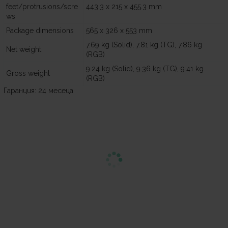
feet/protrusions/scre
443.3 x 215 x 455.3 mm
ws
Package dimensions
565 x 326 x 553 mm
7.69 kg (Solid), 7.81 kg (TG), 7.86 kg
Net weight
(RGB)
9.24 kg (Solid), 9.36 kg (TG), 9.41 kg
Gross weight
(RGB)
Гаранция: 24 месеца