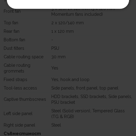
Total fan mounts
6 x 120 mm or 4 x 140 mm
3 x 120/2x 140 mm (3 x 120 mm
Front fan
Momentum fans included)
Top fan
2 x 120/140 mm
Rear fan
1 x 120 mm
Bottom fan
-
Dust filters
PSU
Cable routing space
30 mm
Cable routing
Yes
grommets
Fixed straps
Yes, hook and loop
Tool-less access
Side panels, front panel, top panel
HDD brackets, SSD brackets, Side panels,
Captive thumbscrews
PSU bracket
Steel (Solid version), Tempered Glass
Left side panel
(TG & RGB)
Right side panel
Steel
Съвместимост