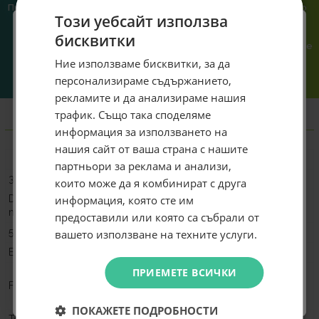
Предлагаме различни методи
Ние сме малък екип и точно
Този уебсайт използва
на плащане, включително
затова поемаме лична
възможност за плащане с
отговорност за всяка
бисквитки
криптовалута.
поръчка. Ако има проблем – не
го прехвърляме, а го
Специален подарък за
Ние използваме бисквитки, за да
решаваме.
персонализираме съдържанието,
теб!
рекламите и да анализираме нашия
Абонирай се за ексклузивни седмични оферти и
трафик. Също така споделяме
Информация
специални предложения само за теб като
информация за използването на
въведеш само email адрес и получи отстъпка от
нашия сайт от ваша страна с нашите
първата ти поръчка.
Характеристика
Подробности
партньори за реклама и анализи,
Email
3.5"/2.5" drive mounts
2
които може да я комбинират с друга
информация, която сте им
Dedicated 2.5" drive
2
mounts
предоставили или която са събрали от
Абонирам се
5.25” drive mounts
-
вашето използване на техните услуги.
Expansion slots
7
Не искам подарък
ПРИЕМЕТЕ ВСИЧКИ
1x USB Type-C 20 Gbps
Front interface
2x USB Type-A 5 Gbps
1x Audio/Mic Combo Jack
ПОКАЖЕТЕ ПОДРОБНОСТИ