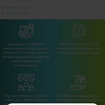
Вентилатори
Fractal Design
Безплатно сглобяване,
Работим до 20:00 ч, за да
инсталиран и конфигуриран
можеш да се свържеш с нас
Windows 11 Pro, ъпдейтнат и
след работа или училище.
конфигуриран BIOS към всяка
пълна компютърна
конфигурация.
При нас говориш с реален
Сглобяваме, поддържаме и
човек, не с чатбот, когато
обслужваме. Като магазин и
имаш нужда от консултация
сервиз на едно място