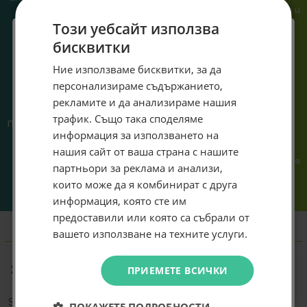
или справяне с проблем.
гарантираме бърза реакция и
познаване на твоята
Този уебсайт използва
система.
бисквитки
Специален подарък за
Ние използваме бисквитки, за да
персонализираме съдържанието,
теб!
рекламите и да анализираме нашия
Абонирай се за ексклузивни седмични оферти и
трафик. Също така споделяме
Предлагаме различни методи
Ние сме малък екип и точно
специални предложения само за теб като
информация за използването на
на плащане, включително
затова поемаме лична
въведеш само email адрес и получи отстъпка от
възможност за плащане с
отговорност за всяка
нашия сайт от ваша страна с нашите
първата ти поръчка.
криптовалута.
поръчка. Ако има проблем – не
партньори за реклама и анализи,
го прехвърляме, а го
Email
които може да я комбинират с друга
решаваме.
информация, която сте им
предоставили или която са събрали от
Абонирам се
вашето използване на техните услуги.
Информация
Не искам подарък
ПРИЕМЕТЕ ВСИЧКИ
Характеристик
Подробности
а
Size
120 mm
ПОКАЖЕТЕ ПОДРОБНОСТИ