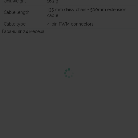
Unit weight
163 g
135 mm daisy chain + 500mm extension
Cable length
cable
Cable type
4-pin PWM connectors
Гаранция: 24 месеца