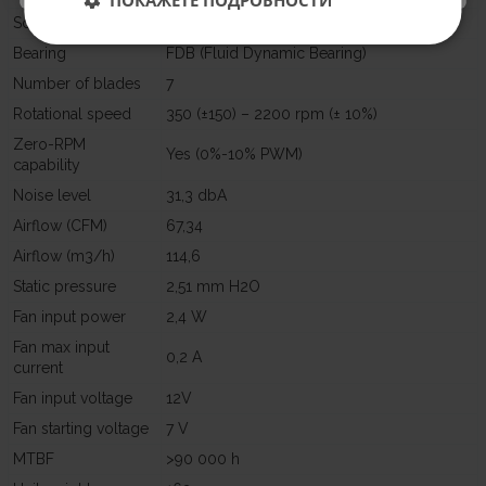
Screw hole pattern
120 mm
Bearing
FDB (Fluid Dynamic Bearing)
Number of blades
7
Rotational speed
350 (±150) – 2200 rpm (± 10%)
Zero-RPM
Yes (0%-10% PWM)
capability
Noise level
31,3 dbA
Airflow (CFM)
67,34
Airflow (m3/h)
114,6
Static pressure
2,51 mm H2O
Fan input power
2,4 W
Fan max input
0,2 A
current
Fan input voltage
12V
Fan starting voltage
7 V
MTBF
>90 000 h