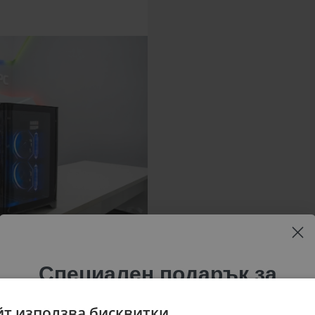
Специален подарък за
теб!
йт използва бисквитки