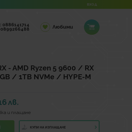
ВХОД
: 0886141714
Любими
 0899266488
RX - AMD Ryzen 5 9600 / RX
2GB / 1TB NVMe / HYPE-M
16
лв.
ка и плащане
И
КУПИ НА ИЗПЛАЩАНЕ