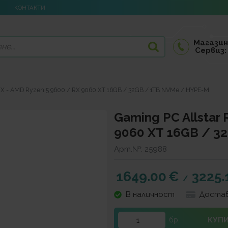
КОНТАКТИ
Магазин
Сервиз:
 RX - AMD Ryzen 5 9600 / RX 9060 XT 16GB / 32GB / 1TB NVMe / HYPE-M
Gaming PC Allstar 
9060 XT 16GB / 3
Арт.№:
25988
1649.00
€
3225.
/
В наличност
Достав
КУП
бр.