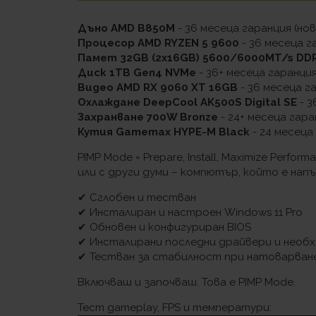
Дъно AMD B850M
- 36 месеца гаранция (нов
Процесор AMD RYZEN 5 9600
- 36 месеца г
Памет 32GB (2x16GB) 5600/6000MT/s DD
Диск 1TB Gen4 NVMe
- 36+ месеца гаранция
Видео AMD RX 9060 XT 16GB
- 36 месеца г
Охлаждане DeepCool AK500S Digital SE
- 3
Захранване 700W Bronze
- 24+ месеца гара
Кутия Gamemax HYPE-M Black
- 24 месеца
PIMP Mode = Prepare, Install, Maximize Perform
или с други думи – компютър, който е нап
✔ Сглобен и тестван
✔ Инсталиран и настроен Windows 11 Pro
✔ Обновен и конфигуриран BIOS
✔ Инсталирани последни драйвери и необ
✔ Тестван за стабилност при натоварван
Включваш и започваш. Това е PIMP Mode.
Тест gameplay, FPS и температури: