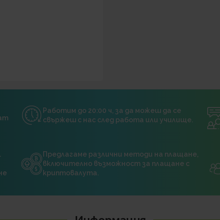
Работим до 20:00 ч, за да можеш да се
нат
свържеш с нас след работа или училище.
.
Предлагаме различни методи на плащане,
включително възможност за плащане с
не
криптовалута.
Информация