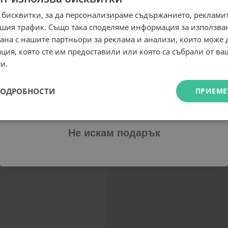
Абонирай се за ексклузивни седмични оферти и
 бисквитки, за да персонализираме съдържанието, рекламит
специални предложения само за теб като
шия трафик. Също така споделяме информация за използва
въведеш само email адрес и получи отстъпка от
рана с нашите партньори за реклама и анализи, които може
първата ти поръчка.
ция, която сте им предоставили или която са събрали от в
Email
и.
ПОДРОБНОСТИ
ПРИЕМЕ
Абонирам се
Не искам подарък