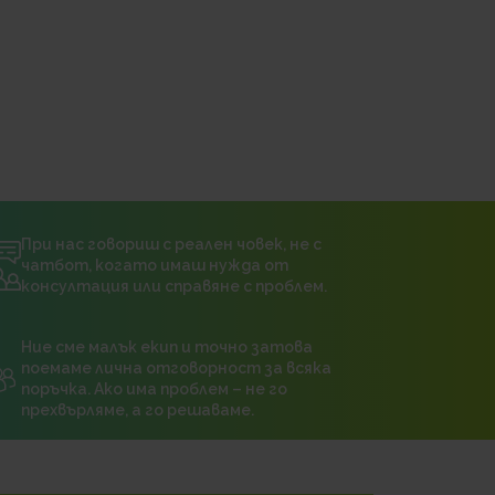
При нас говориш с реален човек, не с
чатбот, когато имаш нужда от
консултация или справяне с проблем.
Ние сме малък екип и точно затова
поемаме лична отговорност за всяка
поръчка. Ако има проблем – не го
прехвърляме, а го решаваме.