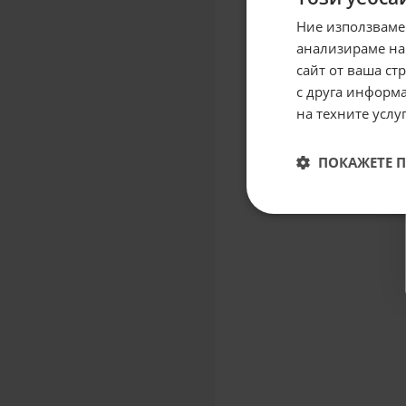
Ние използваме
анализираме на
сайт от ваша ст
с друга информа
на техните услуг
ПОКАЖЕТЕ 