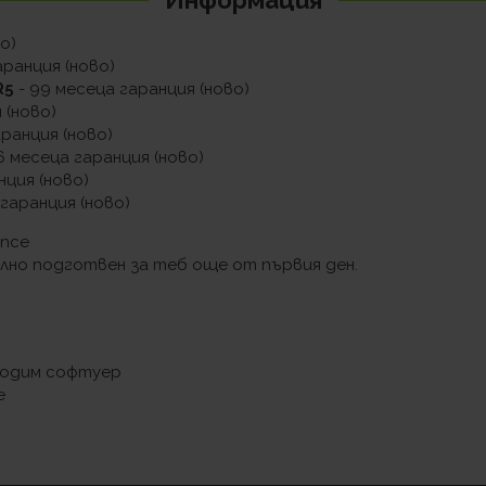
о)
аранция (ново)
R5
- 99 месеца гаранция (ново)
 (ново)
аранция (ново)
6 месеца гаранция (ново)
нция (ново)
 гаранция (ново)
ance
ълно подготвен за теб още от първия ден.
ходим софтуер
е