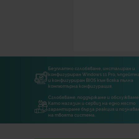
Безплатно сглобяване, инсталиран и
конфигуриран Windows 11 Pro, ъпдейт
и конфигуриран BIOS към всяка пълна
компютърна конфигурация.
Сглобяваме, поддържаме и обслужваме
Като магазин и сервиз на едно място
гарантираме бърза реакция и познава
на твоята система.