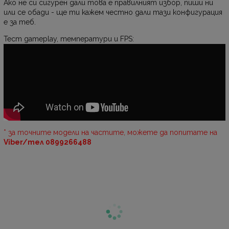
Ако не си сигурен дали това е правилният избор, пиши ни
или се обади - ще ти кажем честно дали тази конфигурация
е за теб.
Тест gameplay, температури и FPS:
* за точните модели на частите, можете да попитате на
Viber/тел 0899266488