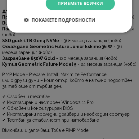
ПРИЕМЕТЕ ВСИЧКИ
Дънна платка AMD B850 WIFI
- 36 месеца гаранция (ново)
Процесор AMD Ryzen 7 7800X3D
- 36 месеца гаранция (ново)
ПОКАЖЕТЕ ПОДРОБНОСТИ
Видео карта RX 9070 XT 16GB
- 36 месеца гаранция (ново)
Памет 32GB (2x16GB) 6000MT/s DDR5
- 99 месеца гаранция
(ново)
SSD диск 1TB Gen4 NVMe
- 36+ месеца гаранция (ново)
Охлаждане Geometric Future Junior Eskimo 36 W
- 36
месеца гаранция (ново)
Захранване 850W Gold
- 120 месеца гаранция (ново)
Кутия Geometric Future Model 5
- 24 месеца гаранция (ново)
PIMP Mode = Prepare, Install, Maximize Performance
или с други думи – компютър, който е напълно подготвен
за теб още от първия ден.
✔ Сглобен и тестван
✔ Инсталиран и настроен Windows 11 Pro
✔ Обновен и конфигуриран BIOS
✔ Инсталирани последни драйвери и необходим софтуер
✔ Тестван за стабилност при натоварване
Включваш и започваш. Това е PIMP Mode.