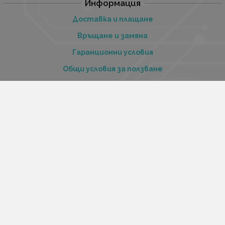
Информация
Доставка и плащане
Връщане и замяна
Гаранционни условия
Общи условия за ползване
Политиката за поверителност
Политика за използване на бисквитки
При възникване на спор, свързан с покупка онлайн,
можете да ползвате сайта ОРС
Вашите права
Отказ от сделка
За нас
Купи стоки и услуги на изплащане с tbi bank
Услуги