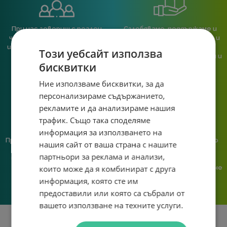
При нас говориш с реален
Сглобяваме, поддържаме и
човек, не с чатбот, когато
обслужваме. Като магазин и
имаш нужда от консултация
сервиз на едно място
Този уебсайт използва
или справяне с проблем.
гарантираме бърза реакция и
бисквитки
познаване на твоята
система.
Ние използваме бисквитки, за да
персонализираме съдържанието,
рекламите и да анализираме нашия
трафик. Също така споделяме
информация за използването на
Предлагаме различни методи
Ние сме малък екип и точно
нашия сайт от ваша страна с нашите
на плащане, включително
затова поемаме лична
партньори за реклама и анализи,
възможност за плащане с
отговорност за всяка
които може да я комбинират с друга
криптовалута.
поръчка. Ако има проблем – не
го прехвърляме, а го
информация, която сте им
решаваме.
предоставили или която са събрали от
вашето използване на техните услуги.
Информация