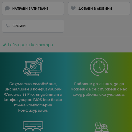
НАПРАВИ ЗАПИТВАНЕ
ДОБАВИ В ЛЮБИМИ
СРАВНИ
Геймърски компютри
Безплатно сглобяване,
Работим до 20:00 ч, за да
инсталиран и конфигуриран
можеш да се свържеш с нас
Windows 11 Pro, ъпдейтнат и
след работа или училище.
конфигуриран BIOS към всяка
пълна компютърна
конфигурация.