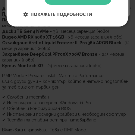
Дъно MSI B850 Gaming Plus WIFI
- 36 месеца гаранция (ново)
ПОКАЖЕТЕ ПОДРОБНОСТИ
Процесор AMD Ryzen 5 7600X
- 36 месеца гаранция (ново)
Памет Kingston Fury Beast 32GB (2x16GB) 6000 MT/s
- 99
месеца гаранция (ново)
Диск 1TB Gen4 NVMe
- 36+ месеца гаранция (ново)
Видео AMD RX 9060 XT 16GB
- 36 месеца гаранция (ново)
Охлаждане Arctic Liquid Freezer III Pro 360 ARGB Black
- 72
месеца гаранция (ново)
Захранване DeepCool PF700X 700W Bronze
- 24+ месеца
гаранция (ново)
Кутия Montech XR
- 24 месеца гаранция (ново)
PIMP Mode = Prepare, Install, Maximize Performance
или с други думи – компютър, който е напълно подготвен
за теб още от първия ден.
✔ Сглобен и тестван
✔ Инсталиран и настроен Windows 11 Pro
✔ Обновен и конфигуриран BIOS
✔ Инсталирани последни драйвери и необходим софтуер
✔ Тестван за стабилност при натоварване
Включваш и започваш. Това е PIMP Mode.