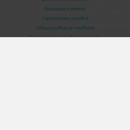
Връщане и замяна
Гаранционни условия
Общи условия за ползване
Политиката за поверителност
Политика за използване на бисквитки
При възникване на спор, свързан с покупка онлайн,
можете да ползвате сайта ОРС
Вашите права
Отказ от сделка
За нас
Купи стоки и услуги на изплащане с tbi bank
Услуги
Карта на сайта
Контакти