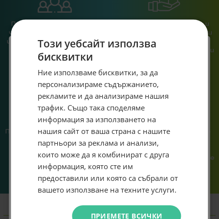
При нас говориш с реален
Сглобяваме, поддържаме и
човек, не с чатбот, когато
обслужваме. Като магазин и
Този уебсайт използва
имаш нужда от консултация
сервиз на едно място
или справяне с проблем.
гарантираме бърза реакция и
бисквитки
познаване на твоята
система.
Специален подарък за
Ние използваме бисквитки, за да
персонализираме съдържанието,
теб!
рекламите и да анализираме нашия
Абонирай се за ексклузивни седмични оферти и
трафик. Също така споделяме
специални предложения само за теб като
информация за използването на
въведеш само email адрес и получи отстъпка от
нашия сайт от ваша страна с нашите
Предлагаме различни методи
Ние сме малък екип и точно
първата ти поръчка.
на плащане, включително
затова поемаме лична
партньори за реклама и анализи,
Email
възможност за плащане с
отговорност за всяка
които може да я комбинират с друга
криптовалута.
поръчка. Ако има проблем – не
информация, която сте им
го прехвърляме, а го
решаваме.
предоставили или която са събрали от
Абонирам се
вашето използване на техните услуги.
Информация
Не искам подарък
ПРИЕМЕТЕ ВСИЧКИ