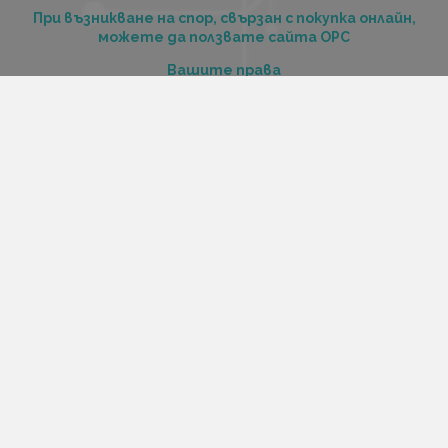
При възникване на спор, свързан с покупка онлайн,
можете да ползвате сайта ОРС
Вашите права
Отказ от сделка
За нас
Купи стоки и услуги на изплащане с tbi bank
Услуги
Карта на сайта
Контакти
Контакти
„Къстъм диджитал“ ООД
ЕИК 206516520
Адрес:
Варна, ул. Георги Бенковски 70