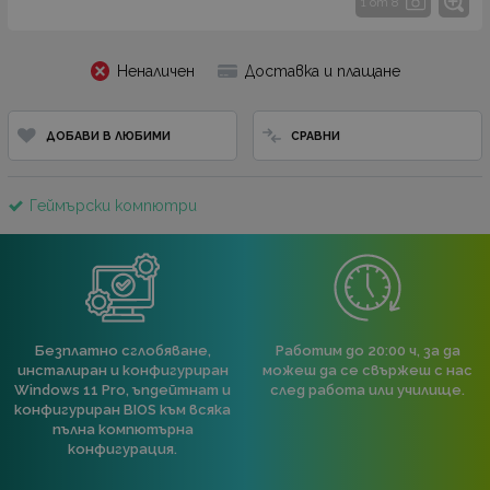
1 от 8
Неналичен
Доставка и плащане
ДОБАВИ В ЛЮБИМИ
СРАВНИ
Геймърски компютри
Безплатно сглобяване,
Работим до 20:00 ч, за да
инсталиран и конфигуриран
можеш да се свържеш с нас
Windows 11 Pro, ъпдейтнат и
след работа или училище.
конфигуриран BIOS към всяка
пълна компютърна
конфигурация.