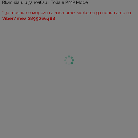
Включваш и започваш. Това е PIMP Mode.
* за точните модели на частите, можете да попитате на
Viber/тел 0899266488