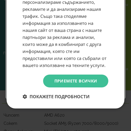
персонализираме съдържанието,
теб!
или справяне с проблем.
гарантираме бърза реакция и
рекламите и да анализираме нашия
познаване на твоята
система.
Абонирай се за ексклузивни седмични оферти и
трафик. Също така споделяме
специални предложения само за теб като
информация за използването на
въведеш само email адрес и получи отстъпка от
нашия сайт от ваша страна с нашите
първата ти поръчка.
партньори за реклама и анализи,
Email
които може да я комбинират с друга
информация, която сте им
Предлагаме различни методи
Ние сме малък екип и точно
предоставили или която са събрали от
на плащане, включително
затова поемаме лична
Абонирам се
възможност за плащане с
отговорност за всяка
вашето използване на техните услуги.
криптовалута.
поръчка. Ако има проблем – не
го прехвърляме, а го
решаваме.
Не искам подарък
ПРИЕМЕТЕ ВСИЧКИ
ПОКАЖЕТЕ ПОДРОБНОСТИ
Информация
Чипсет
AMD A620
Сокет
Socket AM5 (Ryzen 7000/8000/9000)