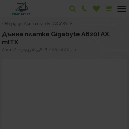
Назад до Дънни платки GIGABYTE
Дънна платка Gigabyte A620I AX,
mITX
Арт.№:
4719331855826 / A620I AX 2.0