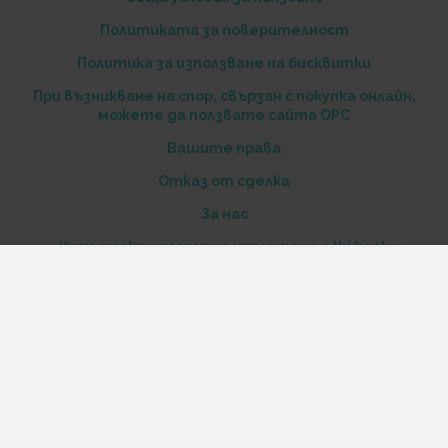
Политиката за поверителност
Политика за използване на бисквитки
При възникване на спор, свързан с покупка онлайн,
можете да ползвате сайта ОРС
Вашите права
Отказ от сделка
За нас
Купи стоки и услуги на изплащане с tbi bank
Услуги
Карта на сайта
Контакти
Контакти
„Къстъм диджитал“ ООД