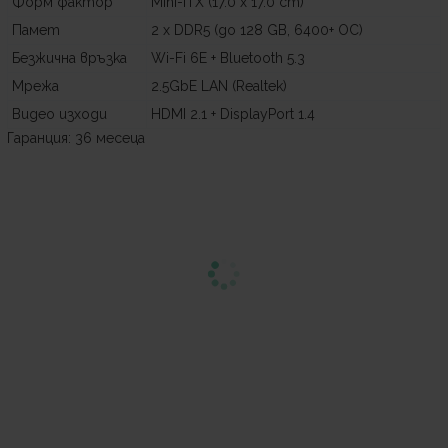
Форм фактор
Mini-ITX (17.0 x 17.0 cm)
Памет
2 x DDR5 (до 128 GB, 6400+ OC)
Безжична връзка
Wi-Fi 6E + Bluetooth 5.3
Мрежа
2.5GbE LAN (Realtek)
Видео изходи
HDMI 2.1 + DisplayPort 1.4
Гаранция: 36 месеца