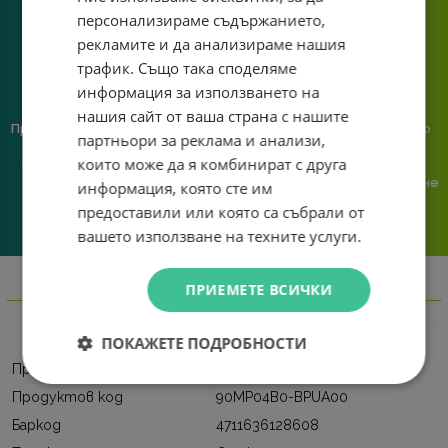
персонализираме съдържанието,
рекламите и да анализираме нашия
трафик. Също така споделяме
информация за използването на
нашия сайт от ваша страна с нашите
Предлагаме различни методи
Ние сме малък екип и точно
партньори за реклама и анализи,
на плащане, включително
затова поемаме лична
които може да я комбинират с друга
възможност за плащане с
отговорност за всяка
криптовалута.
поръчка. Ако има проблем – не
информация, която сте им
го прехвърляме, а го
предоставили или която са събрали от
решаваме.
вашето използване на техните услуги.
ПРИЕМЕТЕ ВСИЧКИ
Информация
ПОКАЖЕТЕ ПОДРОБНОСТИ
Характеристика
Детайли
Производител
ASUS
Продуктов код
90MP04B0-BPUA00
Баркод
4711636128608