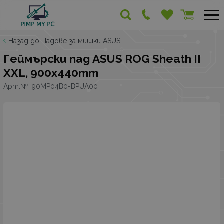
Назад до Падове за мишки ASUS
Геймърски пад ASUS ROG Sheath II
XXL, 900x440mm
Арт.№:
90MP04B0-BPUA00