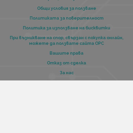
Общи условия за ползване
Политиката за поверителност
Политика за използване на бисквитки
При възникване на спор, свързан с покупка онлайн,
можете да ползвате сайта ОРС
Вашите права
Отказ от сделка
За нас
Купи стоки и услуги на изплащане с tbi bank
Услуги
Карта на сайта
Контакти
Контакти