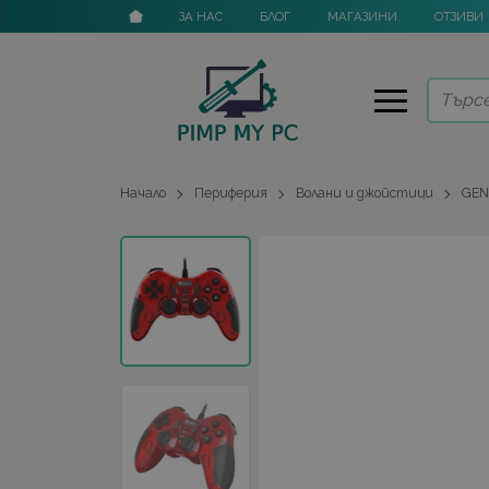
ЗА НАС
БЛОГ
МАГАЗИНИ
ОТЗИВИ
Начало
Периферия
Волани и джойстици
GEN