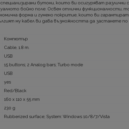
а специализирани бутони, които ви осигуряват различни 
алното бойно поле. Освен отлични функционалности, тоз
ономична форма и гумено покритие, които ви гарантира
ългият му кабел ви дава възможността да застанете по 
Компютър
Cable, 1.8 m.
USB
15 buttons; 2 Analog bars; Turbo mode
USB
yes
Red/Black
160 x 110 x 55 mm
230 g
Rubberized surface; System: Windows 10/8/7/Vista