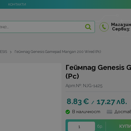
КОНТАКТИ
Магазин
Сервиз:
ESIS
Геймпад Genesis Gamepad Mangan 200 Wired (Pc)
Геймпад Genesis 
(Pc)
Арт.№:
NJG-1425
8.83
€
17.27
лв.
/
В наличност
Достав
КУП
бр.