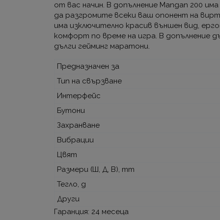
от вас начин. В допълнение Mangan 200 им
да разгромите всеки ваш опонент на вирту
има изключително красив външен вид, ерг
комфорт по време на игра. В допълнение д
дълги гейминг маратони.
Предназначен за
Тип на свързване
Интерфейс
Бутони
Захранване
Вибрации
Цвят
Размери (Ш, Д, В), mm
Тегло, g
Други
Гаранция: 24 месеца