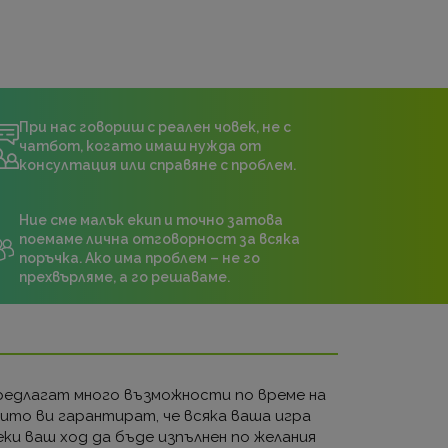
При нас говориш с реален човек, не с
чатбот, когато имаш нужда от
консултация или справяне с проблем.
Ние сме малък екип и точно затова
поемаме лична отговорност за всяка
поръчка. Ако има проблем – не го
прехвърляме, а го решаваме.
предлагат много възможности по време на
които ви гарантират, че всяка ваша игра
еки ваш ход да бъде изпълнен по желания