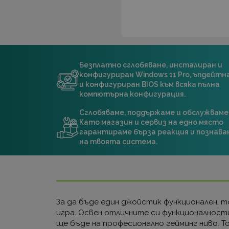
Безплатно сглобяване, инсталиран и
конфигуриран Windows 11 Pro, ъпдейт
и конфигуриран BIOS към всяка пълна
компютърна конфигурация.
Сглобяваме, поддържаме и обслужваме
Като магазин и сервиз на едно място
гарантираме бърза реакция и познава
на твоята система.
За да бъде един джойстик функционален, 
игра. Освен отличните си функционалности,
ще бъде на професионално гейминг ниво. То