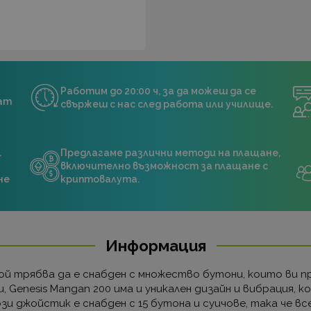
Работим до 20:00 ч, за да можеш да се
нат
свържеш с нас след работа или училище.
.
Предлагаме различни методи на плащане,
включително възможност за плащане с
не
криптовалута.
Информация
той трябва да е снабден с множество бутони, които ви 
 Genesis Mangan 200 има и уникален дизайн и вибрация, 
зи джойстик е снабден с 15 бутона и суичове, така че вс