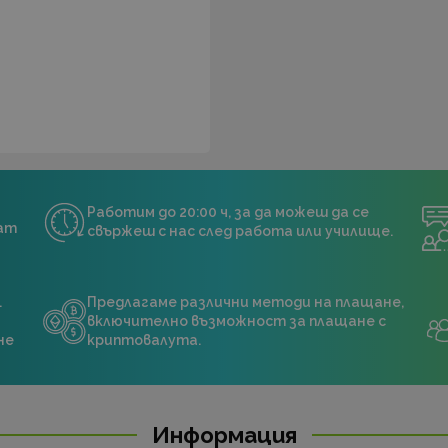
Работим до 20:00 ч, за да можеш да се
нат
свържеш с нас след работа или училище.
.
Предлагаме различни методи на плащане,
включително възможност за плащане с
не
криптовалута.
Информация