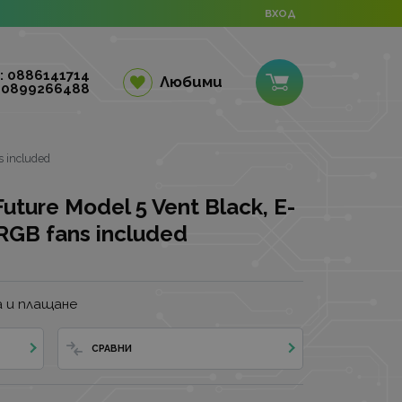
ВХОД
: 0886141714
Любими
 0899266488
s included
ture Model 5 Vent Black, E-
RGB fans included
 и плащане
СРАВНИ