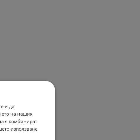
е и да
нето на нашия
 да я комбинират
ашето използване