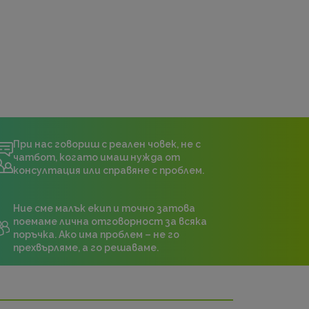
При нас говориш с реален човек, не с
чатбот, когато имаш нужда от
консултация или справяне с проблем.
Ние сме малък екип и точно затова
поемаме лична отговорност за всяка
поръчка. Ако има проблем – не го
прехвърляме, а го решаваме.