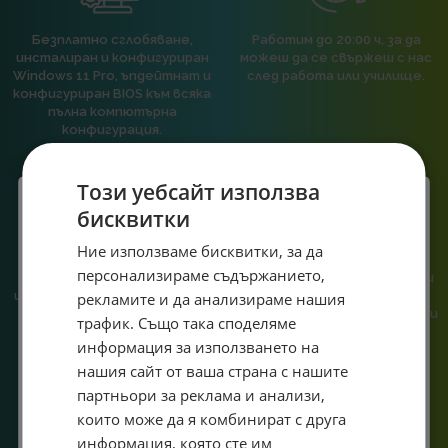
Безплатно сглобяване,
Работим до 20:00 ч, за да
инсталиран и конфигуриран
можеш да се свържеш с нас
Windows 11 Pro, ъпдейтнат и
след работа или училище.
конфигуриран BIOS към всяка
пълна компютърна
конфигурация.
Този уебсайт използва
бисквитки
Специален подарък за
Ние използваме бисквитки, за да
При нас говориш с реален
Сглобяваме, поддържаме и
персонализираме съдържанието,
човек, не с чатбот, когато
обслужваме. Като магазин и
теб!
имаш нужда от консултация
сервиз на едно място
рекламите и да анализираме нашия
или справяне с проблем.
гарантираме бърза реакция и
Абонирай се за ексклузивни седмични оферти и
трафик. Също така споделяме
познаване на твоята
специални предложения само за теб като
информация за използването на
система.
въведеш само email адрес и получи отстъпка от
нашия сайт от ваша страна с нашите
първата ти поръчка.
партньори за реклама и анализи,
Email
които може да я комбинират с друга
информация, която сте им