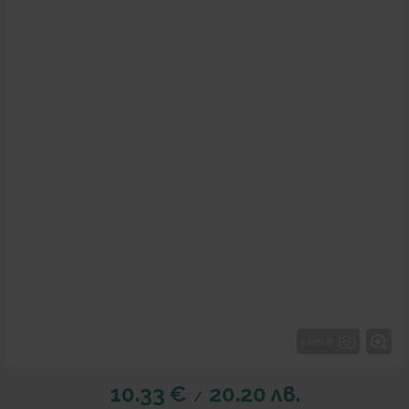
1 от 8
10.33
€
20.20
лв.
/