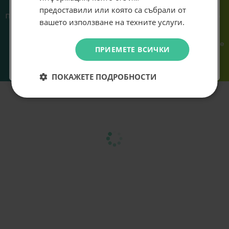
предоставили или която са събрали от
Абонирам се
Предлагаме различни методи
Ние сме малък екип и точно
вашето използване на техните услуги.
на плащане, включително
затова поемаме лична
възможност за плащане с
отговорност за всяка
криптовалута.
поръчка. Ако има проблем – не
Не искам подарък
ПРИЕМЕТЕ ВСИЧКИ
го прехвърляме, а го
решаваме.
ПОКАЖЕТЕ ПОДРОБНОСТИ