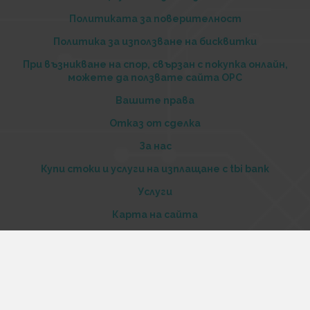
Политиката за поверителност
Политика за използване на бисквитки
При възникване на спор, свързан с покупка онлайн,
можете да ползвате сайта ОРС
Вашите права
Отказ от сделка
За нас
Купи стоки и услуги на изплащане с tbi bank
Услуги
Карта на сайта
Контакти
Контакти
„Къстъм диджитал“ ООД