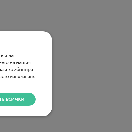
е и да
нето на нашия
 да я комбинират
ашето използване
ТЕ ВСИЧКИ