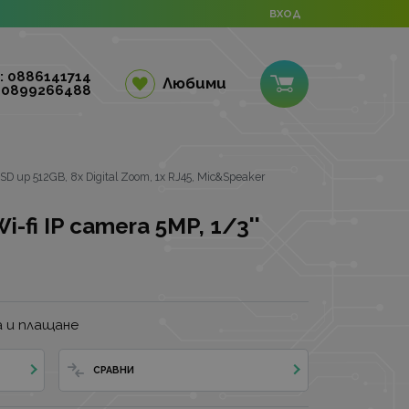
ВХОД
: 0886141714
Любими
 0899266488
 SD up 512GB, 8x Digital Zoom, 1x RJ45, Mic&Speaker
i-fi IP camera 5MP, 1/3''
 и плащане
СРАВНИ