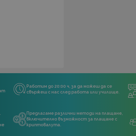
Работим до 20:00 ч, за да можеш да се
нат
свържеш с нас след работа или училище.
.
Предлагаме различни методи на плащане,
включително възможност за плащане с
не
криптовалута.