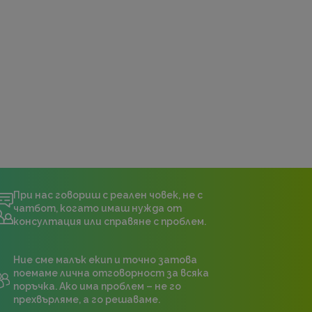
При нас говориш с реален човек, не с
чатбот, когато имаш нужда от
консултация или справяне с проблем.
Ние сме малък екип и точно затова
поемаме лична отговорност за всяка
поръчка. Ако има проблем – не го
прехвърляме, а го решаваме.