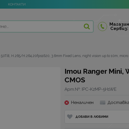
КОНТАКТИ
Магазин
Сервиз:
 50Tilt, H.265/H.264,20fps1620, 3.6mm Fixed Lens, night vision up to 10m, micro
Imou Ranger Mini, W
CMOS
Арт.№:
IPC-K2MP-5H1WE
Неналичен
Доставка
ДОБАВИ В ЛЮБИМИ