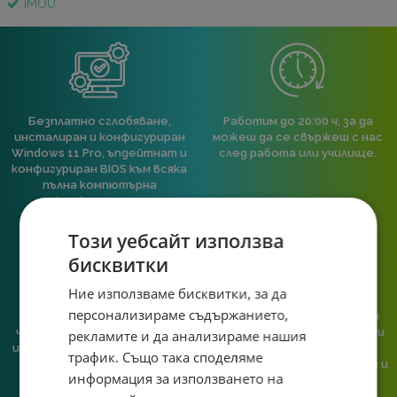
IMOU
Безплатно сглобяване,
Работим до 20:00 ч, за да
инсталиран и конфигуриран
можеш да се свържеш с нас
Windows 11 Pro, ъпдейтнат и
след работа или училище.
конфигуриран BIOS към всяка
пълна компютърна
конфигурация.
Този уебсайт използва
бисквитки
Ние използваме бисквитки, за да
персонализираме съдържанието,
При нас говориш с реален
Сглобяваме, поддържаме и
човек, не с чатбот, когато
обслужваме. Като магазин и
рекламите и да анализираме нашия
имаш нужда от консултация
сервиз на едно място
трафик. Също така споделяме
или справяне с проблем.
гарантираме бърза реакция и
информация за използването на
познаване на твоята
система.