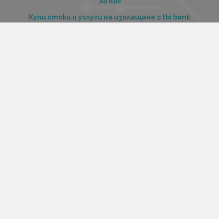
За нас
Купи стоки и услуги на изплащане с tbi bank
Услуги
Карта на сайта
Контакти
Контакти
„Къстъм диджитал“ ООД
ЕИК 206516520
Адрес:
Варна, ул. Георги Бенковски 70
Работно време:
Понеделник-петък 12:00 – 20:00
Събота 13:00 – 17:00
Неделя – почивен ден
Телефон/Viber/Telegram:
Магазин: 0886141714