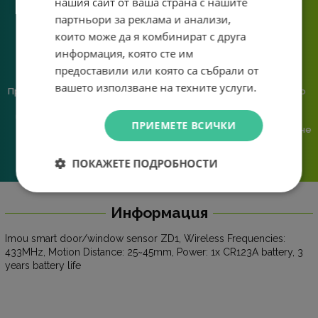
нашия сайт от ваша страна с нашите
партньори за реклама и анализи,
които може да я комбинират с друга
информация, която сте им
предоставили или която са събрали от
вашето използване на техните услуги.
Предлагаме различни методи
Ние сме малък екип и точно
на плащане, включително
затова поемаме лична
възможност за плащане с
отговорност за всяка
ПРИЕМЕТЕ ВСИЧКИ
криптовалута.
поръчка. Ако има проблем – не
го прехвърляме, а го
решаваме.
ПОКАЖЕТЕ ПОДРОБНОСТИ
Информация
Imou smart door/window sensor ZD1, Wireless Frequencies:
433MHz, Motion Distance: 25~45mm, Power: 1x CR123A battery, 3
years battery life