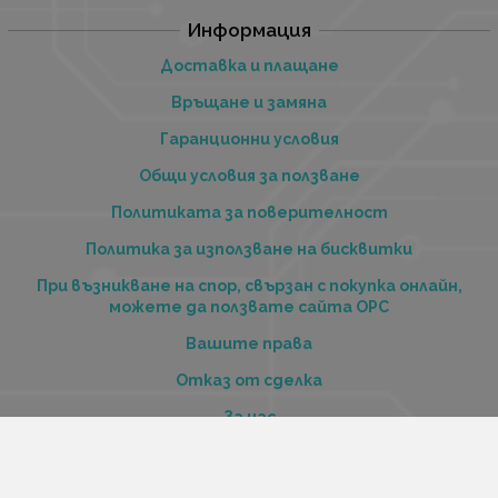
Информация
Доставка и плащане
Връщане и замяна
Гаранционни условия
Общи условия за ползване
Политиката за поверителност
Политика за използване на бисквитки
При възникване на спор, свързан с покупка онлайн,
можете да ползвате сайта ОРС
Вашите права
Отказ от сделка
За нас
Купи стоки и услуги на изплащане с tbi bank
Услуги