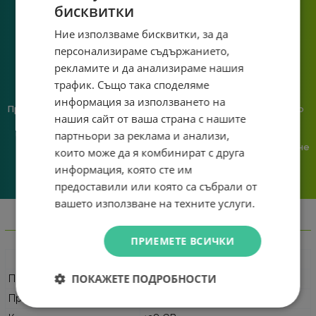
познаване на твоята
бисквитки
система.
Ние използваме бисквитки, за да
персонализираме съдържанието,
рекламите и да анализираме нашия
трафик. Също така споделяме
информация за използването на
Предлагаме различни методи
Ние сме малък екип и точно
нашия сайт от ваша страна с нашите
на плащане, включително
затова поемаме лична
партньори за реклама и анализи,
възможност за плащане с
отговорност за всяка
криптовалута.
поръчка. Ако има проблем – не
които може да я комбинират с друга
го прехвърляме, а го
информация, която сте им
решаваме.
предоставили или която са събрали от
вашето използване на техните услуги.
Информация
ПРИЕМЕТЕ ВСИЧКИ
Характеристики на USB флаш памет
ПОКАЖЕТЕ ПОДРОБНОСТИ
Производител
Intenso
Продуктов код
3536491