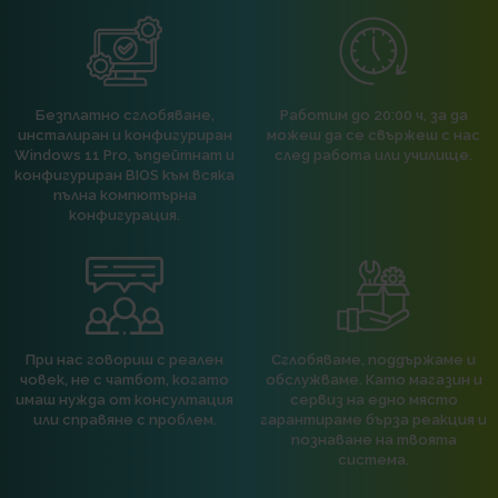
Безплатно сглобяване,
Работим до 20:00 ч, за да
инсталиран и конфигуриран
можеш да се свържеш с нас
Windows 11 Pro, ъпдейтнат и
след работа или училище.
конфигуриран BIOS към всяка
пълна компютърна
конфигурация.
При нас говориш с реален
Сглобяваме, поддържаме и
човек, не с чатбот, когато
обслужваме. Като магазин и
имаш нужда от консултация
сервиз на едно място
или справяне с проблем.
гарантираме бърза реакция и
познаване на твоята
система.