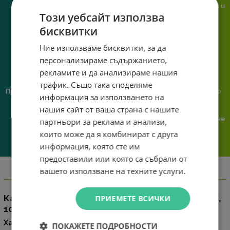
или справяне с проблем.
гарантираме бърза реакция и
Този уебсайт използва
познаване на твоята
система.
бисквитки
Ние използваме бисквитки, за да
персонализираме съдържанието,
рекламите и да анализираме нашия
трафик. Също така споделяме
Предлагаме различни методи
Ние сме малък екип и точно
информация за използването на
на плащане, включително
затова поемаме лична
нашия сайт от ваша страна с нашите
възможност за плащане с
отговорност за всяка
криптовалута.
поръчка. Ако има проблем – не
партньори за реклама и анализи,
го прехвърляме, а го
които може да я комбинират с друга
решаваме.
информация, която сте им
предоставили или която са събрали от
вашето използване на техните услуги.
Информация
Кабел Baseus Cafule Series Type-C към Type-C,
ПРИЕМЕТЕ ВСИЧКИ
100W, 2м, черен CATJK-D01
Характеристики на продукта:
ПОКАЖЕТЕ ПОДРОБНОСТИ