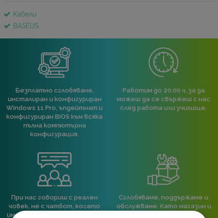
Кабели
BASEUS
Безплатно сглобяване,
Работим до 20:00 ч, за да
инсталиран и конфигуриран
можеш да се свържеш с нас
Windows 11 Pro, ъпдейтнат и
след работа или училище.
конфигуриран BIOS към всяка
пълна компютърна
конфигурация.
При нас говориш с реален
Сглобяваме, поддържаме и
човек, не с чатбот, когато
обслужваме. Като магазин и
имаш нужда от консултация
сервиз на едно място