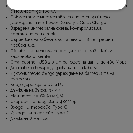
Изключително бързо зареждане на телефони и лаптопи
с мощност до 100 W.
Съвместим с множество стандарти за бързо
зареждане, напр. Power Delivery и Quick Charge.
Вградена интегрална схема, контролираща
протичането на ток.
Сърцевина на кабела, съставена от 8 вътрешни
проводника.
Обвивка на щепселите от цинкова сплав и кабелна
найлонова оплетка.
Стандартен USB 2.0 и трансфер на данни до 480 Mbps.
Доставено велкро за захващане на кабела.
Изключително бързо зареждане на батерията на
телефона.
Бързо зареждане QC и PD.
Дължина на върха: 37 мм
Мощност: 100W (20V/5A)
Скорост на предаване: 480Mbps
Входен интерфейс: Type-C
Изходен интерфейс: Type-C
Дължина: 2 метра