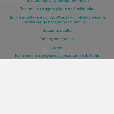
Политиката за поверителност
Политика за използване на бисквитки
При възникване на спор, свързан с покупка онлайн,
можете да ползвате сайта ОРС
Вашите права
Отказ от сделка
За нас
Купи стоки и услуги на изплащане с tbi bank
Услуги
Карта на сайта
Контакти
Контакти
„Къстъм диджитал“ ООД
ЕИК 206516520