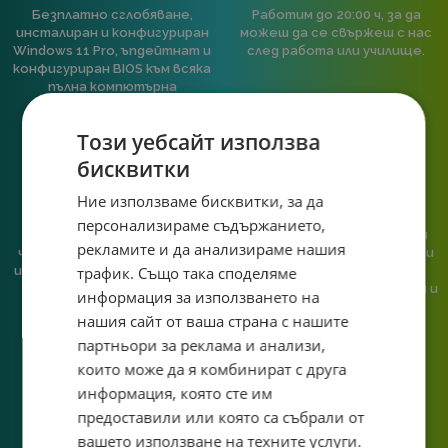
Безплатно сглобяване,
Работим до 20:00 ч, за да
инсталиран и конфигуриран
можеш да се свържеш с нас
Windows 11 Pro, ъпдейтнат и
след работа или училище.
конфигуриран BIOS към всяка
пълна компютърна
конфигурация.
Този уебсайт използва
бисквитки
Ние използваме бисквитки, за да
персонализираме съдържанието,
При нас говориш с реален
Сглобяваме, поддържаме и
рекламите и да анализираме нашия
човек, не с чатбот, когато
обслужваме. Като магазин и
трафик. Също така споделяме
имаш нужда от консултация
сервиз на едно място
или справяне с проблем.
гарантираме бърза реакция и
информация за използването на
познаване на твоята
нашия сайт от ваша страна с нашите
система.
партньори за реклама и анализи,
които може да я комбинират с друга
информация, която сте им
предоставили или която са събрали от
вашето използване на техните услуги.