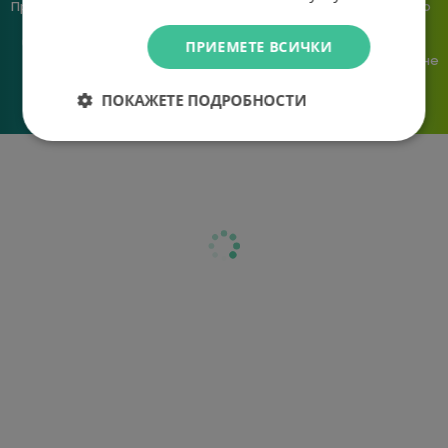
Предлагаме различни методи
Ние сме малък екип и точно
на плащане, включително
затова поемаме лична
възможност за плащане с
отговорност за всяка
ПРИЕМЕТЕ ВСИЧКИ
криптовалута.
поръчка. Ако има проблем – не
го прехвърляме, а го
решаваме.
ПОКАЖЕТЕ ПОДРОБНОСТИ