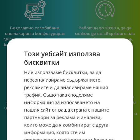
Безплатно сглобяване,
Работим до 20:00 ч, за да
инсталиран и конфигуриран
можеш да се свържеш с нас
Windows 11 Pro, ъпдейтнат и
след работа или училище.
конфигуриран BIOS към всяка
пълна компютърна
Този уебсайт използва
конфигурация.
бисквитки
Ние използваме бисквитки, за да
персонализираме съдържанието,
рекламите и да анализираме нашия
трафик. Също така споделяме
При нас говориш с реален
Сглобяваме, поддържаме и
информация за използването на
човек, не с чатбот, когато
обслужваме. Като магазин и
имаш нужда от консултация
сервиз на едно място
нашия сайт от ваша страна с нашите
или справяне с проблем.
гарантираме бърза реакция и
партньори за реклама и анализи,
познаване на твоята
които може да я комбинират с друга
система.
информация, която сте им
предоставили или която са събрали от