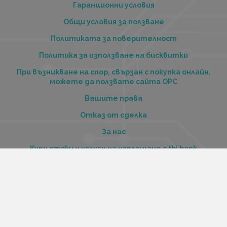
Гаранционни условия
Общи условия за ползване
Политиката за поверителност
Политика за използване на бисквитки
При възникване на спор, свързан с покупка онлайн,
можете да ползвате сайта ОРС
Вашите права
Отказ от сделка
За нас
Купи стоки и услуги на изплащане с tbi bank
Услуги
Карта на сайта
Контакти