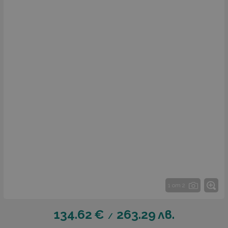
1 от 2
134.62
€
263.29
лв.
/