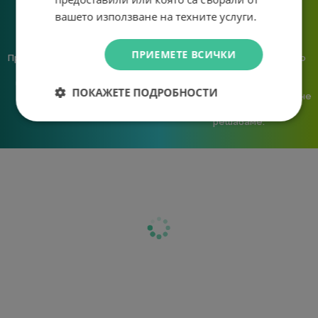
вашето използване на техните услуги.
ПРИЕМЕТЕ ВСИЧКИ
Предлагаме различни методи
Ние сме малък екип и точно
на плащане, включително
затова поемаме лична
възможност за плащане с
отговорност за всяка
ПОКАЖЕТЕ ПОДРОБНОСТИ
криптовалута.
поръчка. Ако има проблем – не
го прехвърляме, а го
решаваме.