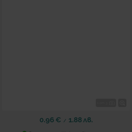
1 от 3
0.96
€
1.88
лв.
/