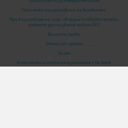
Политиката за поверителност
Политика за използване на бисквитки
При възникване на спор, свързан с покупка онлайн,
можете да ползвате сайта ОРС
Вашите права
Отказ от сделка
За нас
Купи стоки и услуги на изплащане с tbi bank
Услуги
Карта на сайта
Контакти
Контакти
„Къстъм диджитал“ ООД
ЕИК 206516520