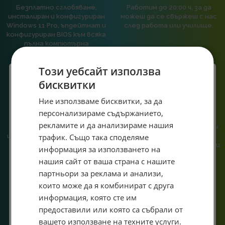
Безплатно сглобяване,
Работим до 20:00 ч, за да
инсталиран и конфигуриран
можеш да се свържеш с нас
Windows 11 Pro, ъпдейтнат и
след работа или училище.
конфигуриран BIOS към всяка
пълна компютърна
конфигурация.
Този уебсайт използва
бисквитки
Специален подарък за
Ние използваме бисквитки, за да
персонализираме съдържанието,
теб!
При нас говориш с реален
Сглобяваме, поддържаме и
рекламите и да анализираме нашия
човек, не с чатбот, когато
обслужваме. Като магазин и
Абонирай се за ексклузивни седмични оферти и
трафик. Също така споделяме
имаш нужда от консултация
сервиз на едно място
или справяне с проблем.
гарантираме бърза реакция и
специални предложения само за теб като
информация за използването на
познаване на твоята
въведеш само email адрес и получи отстъпка от
нашия сайт от ваша страна с нашите
система.
първата ти поръчка.
партньори за реклама и анализи,
Email
които може да я комбинират с друга
информация, която сте им
предоставили или която са събрали от
Абонирам се
вашето използване на техните услуги.