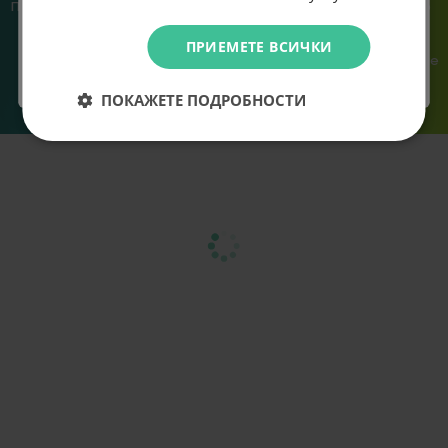
Предлагаме различни методи
Ние сме малък екип и точно
на плащане, включително
затова поемаме лична
възможност за плащане с
отговорност за всяка
Не искам подарък
ПРИЕМЕТЕ ВСИЧКИ
криптовалута.
поръчка. Ако има проблем – не
го прехвърляме, а го
решаваме.
ПОКАЖЕТЕ ПОДРОБНОСТИ