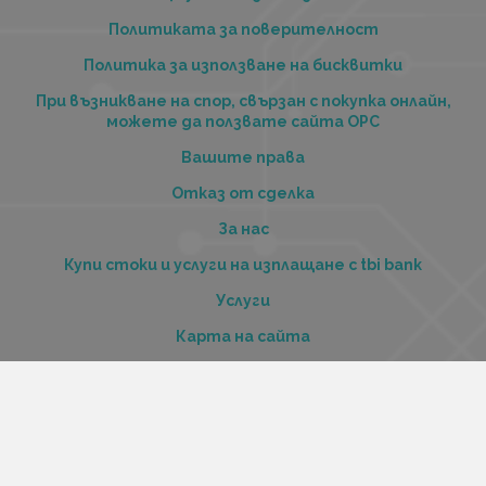
Политиката за поверителност
Политика за използване на бисквитки
При възникване на спор, свързан с покупка онлайн,
можете да ползвате сайта ОРС
Вашите права
Отказ от сделка
За нас
Купи стоки и услуги на изплащане с tbi bank
Услуги
Карта на сайта
Контакти
Контакти
„Къстъм диджитал“ ООД