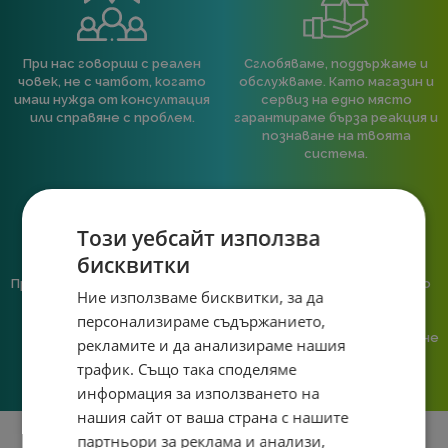
При нас говориш с реален
Сглобяваме, поддържаме и
човек, не с чатбот, когато
обслужваме. Като магазин и
имаш нужда от консултация
сервиз на едно място
или справяне с проблем.
гарантираме бърза реакция и
познаване на твоята
система.
Този уебсайт използва
бисквитки
Предлагаме различни методи
Ние сме малък екип и точно
Ние използваме бисквитки, за да
на плащане, включително
затова поемаме лична
персонализираме съдържанието,
възможност за плащане с
отговорност за всяка
криптовалута.
поръчка. Ако има проблем – не
рекламите и да анализираме нашия
го прехвърляме, а го
трафик. Също така споделяме
решаваме.
информация за използването на
нашия сайт от ваша страна с нашите
партньори за реклама и анализи,