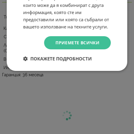
Информация
които може да я комбинират с друга
информация, която сте им
DDR5 SO-DIMM
(За лаптопи и компактни
Тип памет
предоставили или която са събрали от
системи)
вашето използване на техните услуги.
Капацитет
32 GB
(Единичен модул)
Скорост
4800 MT/s
(PC5-38400)
ПРИЕМЕТЕ ВСИЧКИ
Латентност
CL40
(Стандартни тайминги 40-40-40)
(CAS)
ПОКАЖЕТЕ ПОДРОБНОСТИ
Волтаж
1.1V
(Висока енергийна ефективност)
Интерфейс
262-Pin SO-DIMM
Гаранция: 36 месеца