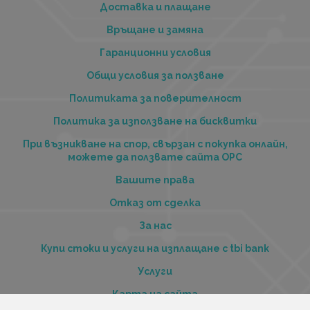
Доставка и плащане
Връщане и замяна
Гаранционни условия
Общи условия за ползване
Политиката за поверителност
Политика за използване на бисквитки
При възникване на спор, свързан с покупка онлайн,
можете да ползвате сайта ОРС
Вашите права
Отказ от сделка
За нас
Купи стоки и услуги на изплащане с tbi bank
Услуги
Карта на сайта