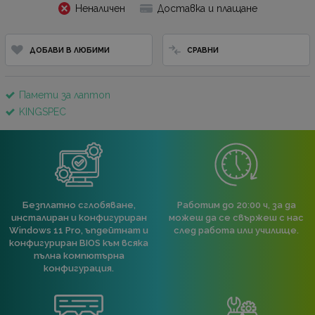
Неналичен
Доставка и плащане
ДОБАВИ В ЛЮБИМИ
СРАВНИ
Памети за лаптоп
KINGSPEC
Безплатно сглобяване,
Работим до 20:00 ч, за да
инсталиран и конфигуриран
можеш да се свържеш с нас
Windows 11 Pro, ъпдейтнат и
след работа или училище.
конфигуриран BIOS към всяка
пълна компютърна
конфигурация.