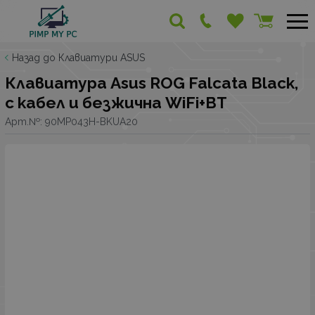
Назад до Клавиатури ASUS
Клавиатура Asus ROG Falcata Black,
с кабел и безжична WiFi+BT
Арт.№:
90MP043H-BKUA20