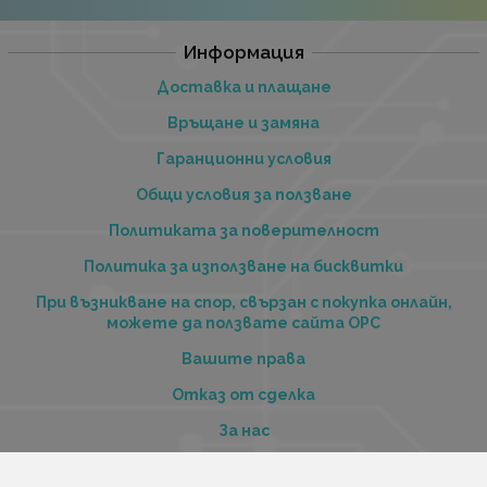
Информация
Доставка и плащане
Връщане и замяна
Гаранционни условия
Общи условия за ползване
Политиката за поверителност
Политика за използване на бисквитки
При възникване на спор, свързан с покупка онлайн,
можете да ползвате сайта ОРС
Вашите права
Отказ от сделка
За нас
Купи стоки и услуги на изплащане с tbi bank