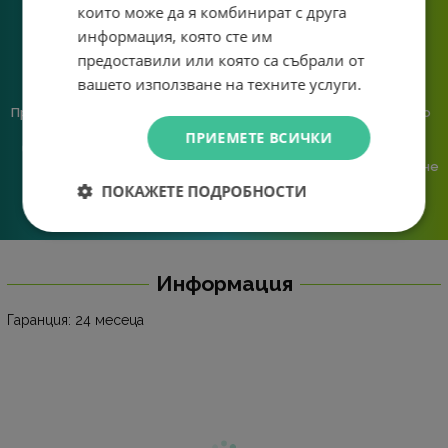
които може да я комбинират с друга
информация, която сте им
предоставили или която са събрали от
вашето използване на техните услуги.
Предлагаме различни методи
Ние сме малък екип и точно
на плащане, включително
затова поемаме лична
ПРИЕМЕТЕ ВСИЧКИ
възможност за плащане с
отговорност за всяка
криптовалута.
поръчка. Ако има проблем – не
го прехвърляме, а го
ПОКАЖЕТЕ ПОДРОБНОСТИ
решаваме.
Информация
Гаранция: 24 месеца