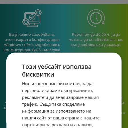
Безплатно сглобяване,
Работим до 20:00 ч, за да
инсталиран и конфигуриран
можеш да се свържеш с нас
Windows 11 Pro, ъпдейтнат и
след работа или училище.
конфигуриран BIOS към всяка
пълна компютърна
конфигурация.
Този уебсайт използва
бисквитки
Ние използваме бисквитки, за да
персонализираме съдържанието,
рекламите и да анализираме нашия
При нас говориш с реален
Сглобяваме, поддържаме и
човек, не с чатбот, когато
обслужваме. Като магазин и
трафик. Също така споделяме
имаш нужда от консултация
сервиз на едно място
информация за използването на
или справяне с проблем.
гарантираме бърза реакция и
нашия сайт от ваша страна с нашите
познаване на твоята
система.
партньори за реклама и анализи,