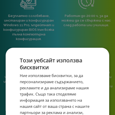
Безплатно сглобяване,
Работим до 20:00 ч, за да
инсталиран и конфигуриран
можеш да се свържеш с нас
Windows 11 Pro, ъпдейтнат и
след работа или училище.
конфигуриран BIOS към всяка
пълна компютърна
конфигурация.
Този уебсайт използва
бисквитки
При нас говориш с реален
Сглобяваме, поддържаме и
Ние използваме бисквитки, за да
човек, не с чатбот, когато
обслужваме. Като магазин и
персонализираме съдържанието,
имаш нужда от консултация
сервиз на едно място
или справяне с проблем.
гарантираме бърза реакция и
рекламите и да анализираме нашия
познаване на твоята
трафик. Също така споделяме
система.
информация за използването на
нашия сайт от ваша страна с нашите
партньори за реклама и анализи,