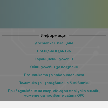
Информация
Доставка и плащане
Връщане и замяна
Гаранционни условия
Общи условия за ползване
Политиката за поверителност
Политика за използване на бисквитки
При възникване на спор, свързан с покупка онлайн,
можете да ползвате сайта ОРС
Вашите права