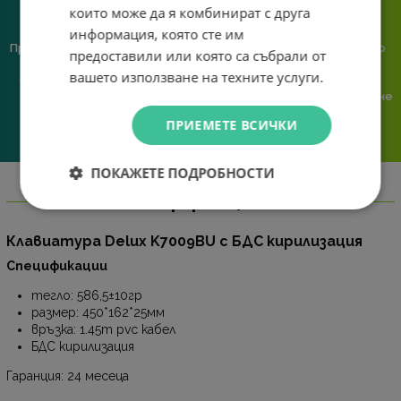
които може да я комбинират с друга
информация, която сте им
Предлагаме различни методи
Ние сме малък екип и точно
предоставили или която са събрали от
на плащане, включително
затова поемаме лична
вашето използване на техните услуги.
възможност за плащане с
отговорност за всяка
криптовалута.
поръчка. Ако има проблем – не
го прехвърляме, а го
ПРИЕМЕТЕ ВСИЧКИ
решаваме.
ПОКАЖЕТЕ ПОДРОБНОСТИ
Информация
Клавиатура Delux K7009BU с БДС кирилизация
Спецификации
тегло: 586,5±10гр
размер: 450*162*25мм
връзка: 1.45m pvc кабел
БДС кирилизация
Гаранция: 24 месеца