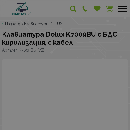
Назад до Клавиатури DELUX
Клавиатура Delux K7009BU с БДС
кирилизация, с кабел
Арт.№:
K7009BU_VZ